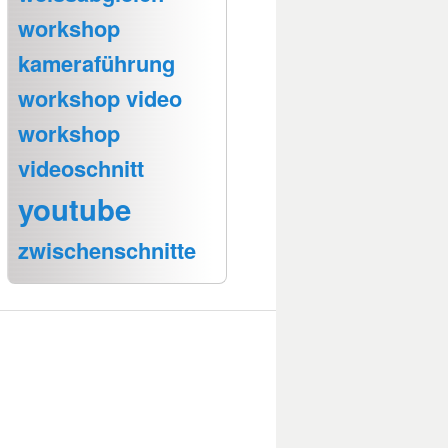
workshop
kameraführung
workshop video
workshop
videoschnitt
youtube
zwischenschnitte