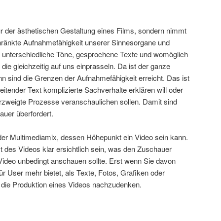
r der ästhetischen Gestaltung eines Films, sondern nimmt
hränkte Aufnahmefähigkeit unserer Sinnesorgane und
r, unterschiedliche Töne, gesprochene Texte und womöglich
ie gleichzeitig auf uns einprasseln. Da ist der ganze
 sind die Grenzen der Aufnahmefähigkeit erreicht. Das ist
leitender Text komplizierte Sachverhalte erklären will oder
rzweigte Prozesse veranschaulichen sollen. Damit sind
auer überfordert.
ender Multimediamix, dessen Höhepunkt ein Video sein kann.
 des Videos klar ersichtlich sein, was den Zuschauer
Video unbedingt anschauen sollte. Erst wenn Sie davon
ür User mehr bietet, als Texte, Fotos, Grafiken oder
r die Produktion eines Videos nachzudenken.