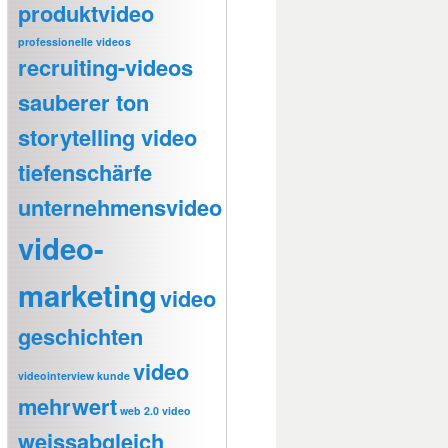
produktvideo
professionelle videos
recruiting-videos
sauberer ton
storytelling video
tiefenschärfe
unternehmensvideo
video-
marketing
video
geschichten
video
videointerview kunde
mehrwert
web 2.0 video
weissabgleich