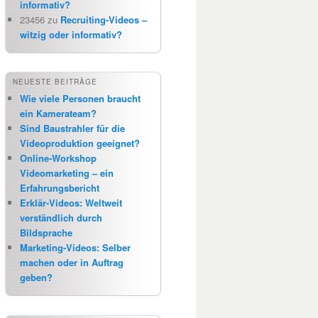
informativ?
23456
zu
Recruiting-Videos –
witzig oder informativ?
NEUESTE BEITRÄGE
Wie viele Personen braucht
ein Kamerateam?
Sind Baustrahler für die
Videoproduktion geeignet?
Online-Workshop
Videomarketing – ein
Erfahrungsbericht
Erklär-Videos: Weltweit
verständlich durch
Bildsprache
Marketing-Videos: Selber
machen oder in Auftrag
geben?