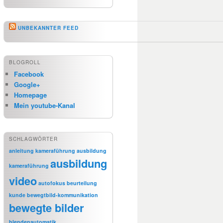
UNBEKANNTER FEED
BLOGROLL
Facebook
Google+
Homepage
Mein youtube-Kanal
SCHLAGWÖRTER
anleitung kameraführung
ausbildung
ausbildung
kameraführung
video
autofokus
beurteilung
kunde
bewegtbild-kommunikation
bewegte bilder
blendenautomatik