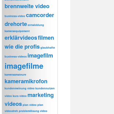
brennweite video
camcorder
business-video
drehorte
entwicklung
kameraequipement
erklärvideos
filmen
wie die profis
glaubhafte
imagefilm
business-videos
imagefilme
kameraamateure
kameramikrofon
kundenmeinung video
kundennutzen
marketing
video
kurs video
videos
plan video
plan
videodreh
problemlösung video