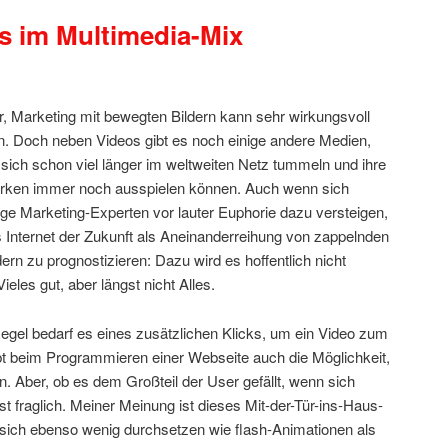
s im Multimedia-Mix
r, Marketing mit bewegten Bildern kann sehr wirkungsvoll
n. Doch neben Videos gibt es noch einige andere Medien,
 sich schon viel länger im weltweiten Netz tummeln und ihre
rken immer noch ausspielen können. Auch wenn sich
ige Marketing-Experten vor lauter Euphorie dazu versteigen,
 Internet der Zukunft als Aneinanderreihung von zappelnden
dern zu prognostizieren: Dazu wird es hoffentlich nicht
es gut, aber längst nicht Alles.
egel bedarf es eines zusätzlichen Klicks, um ein Video zum
ibt beim Programmieren einer Webseite auch die Möglichkeit,
en. Aber, ob es dem Großteil der User gefällt, wenn sich
ist fraglich. Meiner Meinung ist dieses Mit-der-Tür-ins-Haus-
d sich ebenso wenig durchsetzen wie flash-Animationen als