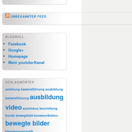
UNBEKANNTER FEED
BLOGROLL
Facebook
Google+
Homepage
Mein youtube-Kanal
SCHLAGWÖRTER
anleitung kameraführung
ausbildung
ausbildung
kameraführung
video
autofokus
beurteilung
kunde
bewegtbild-kommunikation
bewegte bilder
blendenautomatik