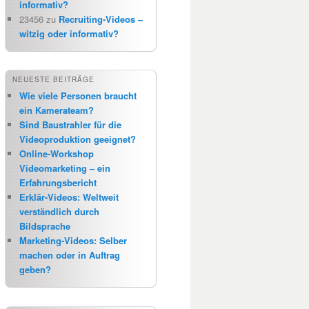
informativ?
23456
zu
Recruiting-Videos –
witzig oder informativ?
NEUESTE BEITRÄGE
Wie viele Personen braucht
ein Kamerateam?
Sind Baustrahler für die
Videoproduktion geeignet?
Online-Workshop
Videomarketing – ein
Erfahrungsbericht
Erklär-Videos: Weltweit
verständlich durch
Bildsprache
Marketing-Videos: Selber
machen oder in Auftrag
geben?