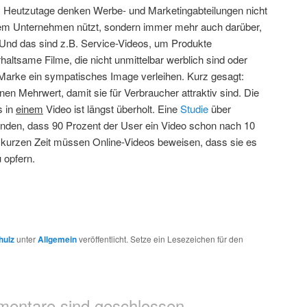
k: Heutzutage denken Werbe- und Marketingabteilungen nicht
rem Unternehmen nützt, sondern immer mehr auch darüber,
Und das sind z.B. Service-Videos, um Produkte
rhaltsame Filme, die nicht unmittelbar werblich sind oder
er Marke ein sympatisches Image verleihen. Kurz gesagt:
n Mehrwert, damit sie für Verbraucher attraktiv sind. Die
s in
einem
Video ist längst überholt. Eine
Studie
über
unden, dass 90 Prozent der User ein Video schon nach 10
 kurzen Zeit müssen Online-Videos beweisen, dass sie es
u opfern.
hulz
unter
Allgemein
veröffentlicht. Setze ein Lesezeichen für den
entare sind geschlossen.