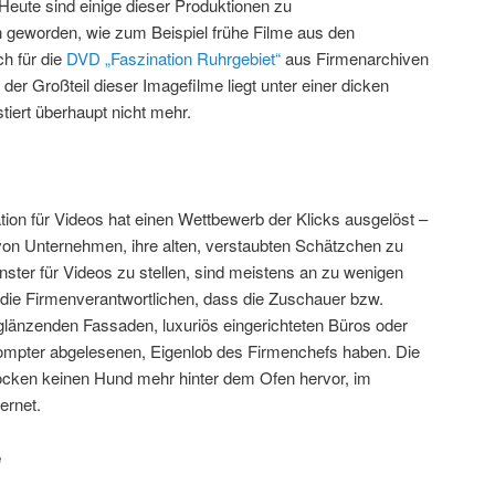
eute sind einige dieser Produktionen zu
 geworden, wie zum Beispiel frühe Filme aus den
ch für die
DVD „Faszination Ruhrgebiet“
aus Firmenarchiven
 Großteil dieser Imagefilme liegt unter einer dicken
tiert überhaupt nicht mehr.
tion für Videos hat einen Wettbewerb der Klicks ausgelöst –
von Unternehmen, ihre alten, verstaubten Schätzchen zu
enster für Videos zu stellen, sind meistens an zu wenigen
n die Firmenverantwortlichen, dass die Zuschauer bzw.
 glänzenden Fassaden, luxuriös eingerichteten Büros oder
ompter abgelesenen, Eigenlob des Firmenchefs haben. Die
locken keinen Hund mehr hinter dem Ofen hervor, im
ernet.
e