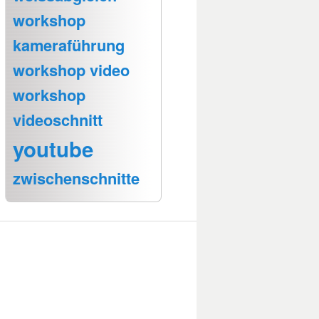
workshop
kameraführung
workshop video
workshop
videoschnitt
youtube
zwischenschnitte