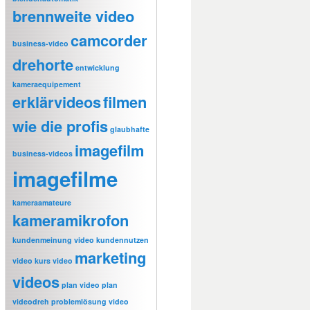
brennweite video
camcorder
business-video
drehorte
entwicklung
kameraequipement
erklärvideos
filmen
wie die profis
glaubhafte
imagefilm
business-videos
imagefilme
kameraamateure
kameramikrofon
kundenmeinung video
kundennutzen
marketing
video
kurs video
videos
plan video
plan
videodreh
problemlösung video