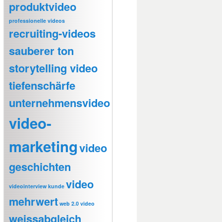
produktvideo
professionelle videos
recruiting-videos
sauberer ton
storytelling video
tiefenschärfe
unternehmensvideo
video-
marketing
video
geschichten
video
videointerview kunde
mehrwert
web 2.0 video
weissabgleich