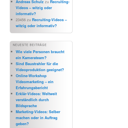
Andreas Schulz
zu
Recruiting-
Videos – witzig oder
informativ?
23456
zu
Recruiting-Videos –
witzig oder informativ?
NEUESTE BEITRÄGE
Wie viele Personen braucht
ein Kamerateam?
Sind Baustrahler für die
Videoproduktion geeignet?
Online-Workshop
Videomarketing – ein
Erfahrungsbericht
Erklär-Videos: Weltweit
verständlich durch
Bildsprache
Marketing-Videos: Selber
machen oder in Auftrag
geben?