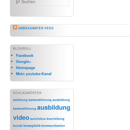
UNBEKANNTER FEED
BLOGROLL
Facebook
Google+
Homepage
Mein youtube-Kanal
SCHLAGWÖRTER
anleitung kameraführung
ausbildung
ausbildung
kameraführung
video
autofokus
beurteilung
kunde
bewegtbild-kommunikation