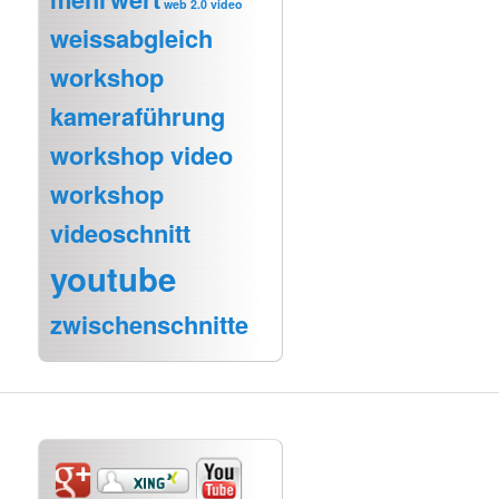
web 2.0 video
weissabgleich
workshop
kameraführung
workshop video
workshop
videoschnitt
youtube
zwischenschnitte