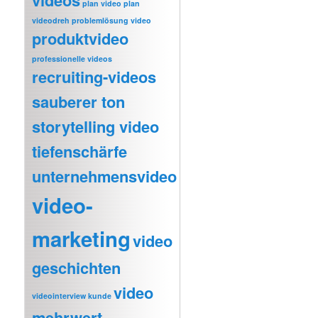
videos
plan video
plan
videodreh
problemlösung video
produktvideo
professionelle videos
recruiting-videos
sauberer ton
storytelling video
tiefenschärfe
unternehmensvideo
video-
marketing
video
geschichten
video
videointerview kunde
mehrwert