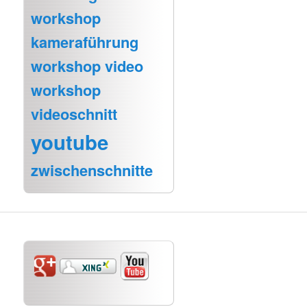
workshop
kameraführung
workshop video
workshop
videoschnitt
youtube
zwischenschnitte