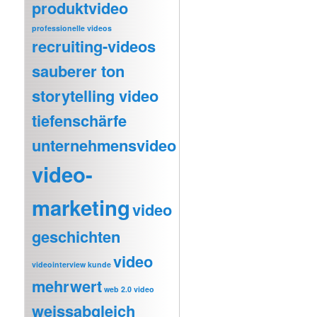
produktvideo
professionelle videos
recruiting-videos
sauberer ton
storytelling video
tiefenschärfe
unternehmensvideo
video-
marketing
video
geschichten
video
videointerview kunde
mehrwert
web 2.0 video
weissabgleich