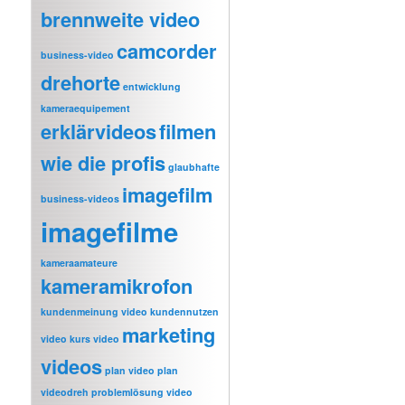
brennweite video
camcorder
business-video
drehorte
entwicklung
kameraequipement
erklärvideos
filmen
wie die profis
glaubhafte
imagefilm
business-videos
imagefilme
kameraamateure
kameramikrofon
kundenmeinung video
kundennutzen
marketing
video
kurs video
videos
plan video
plan
videodreh
problemlösung video