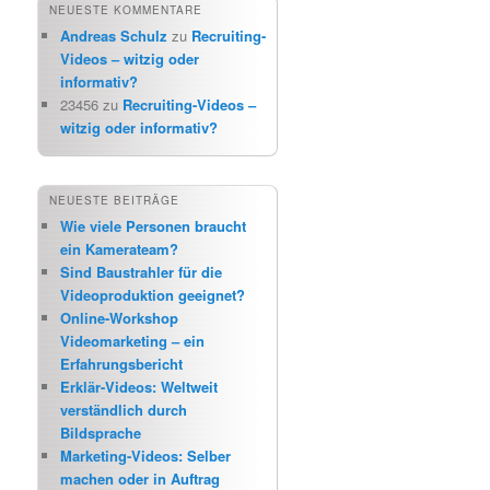
NEUESTE KOMMENTARE
Andreas Schulz
zu
Recruiting-
Videos – witzig oder
informativ?
23456
zu
Recruiting-Videos –
witzig oder informativ?
NEUESTE BEITRÄGE
Wie viele Personen braucht
ein Kamerateam?
Sind Baustrahler für die
Videoproduktion geeignet?
Online-Workshop
Videomarketing – ein
Erfahrungsbericht
Erklär-Videos: Weltweit
verständlich durch
Bildsprache
Marketing-Videos: Selber
machen oder in Auftrag