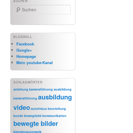
SUCHEN
Suchen
BLOGROLL
Facebook
Google+
Homepage
Mein youtube-Kanal
SCHLAGWÖRTER
anleitung kameraführung
ausbildung
ausbildung
kameraführung
video
autofokus
beurteilung
kunde
bewegtbild-kommunikation
bewegte bilder
blendenautomatik