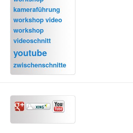
kameraführung
workshop video
workshop
videoschnitt
youtube
zwischenschnitte