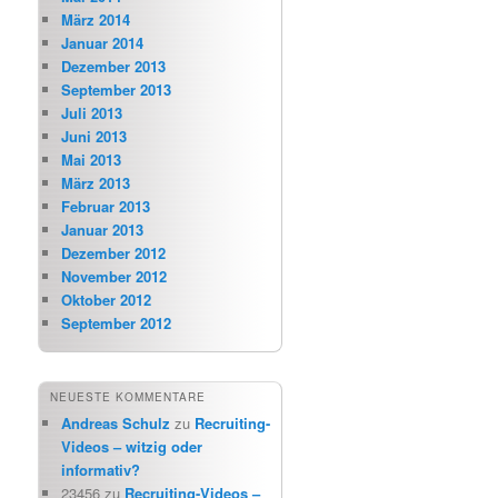
März 2014
Januar 2014
Dezember 2013
September 2013
Juli 2013
Juni 2013
Mai 2013
März 2013
Februar 2013
Januar 2013
Dezember 2012
November 2012
Oktober 2012
September 2012
NEUESTE KOMMENTARE
Andreas Schulz
zu
Recruiting-
Videos – witzig oder
informativ?
23456
zu
Recruiting-Videos –