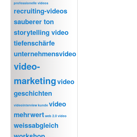
professionelle videos
recruiting-videos
sauberer ton
storytelling video
tiefenschärfe
unternehmensvideo
video-
marketing
video
geschichten
video
videointerview kunde
mehrwert
web 2.0 video
weissabgleich
workshop