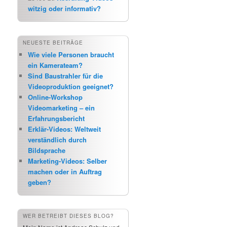
witzig oder informativ?
NEUESTE BEITRÄGE
Wie viele Personen braucht
ein Kamerateam?
Sind Baustrahler für die
Videoproduktion geeignet?
Online-Workshop
Videomarketing – ein
Erfahrungsbericht
Erklär-Videos: Weltweit
verständlich durch
Bildsprache
Marketing-Videos: Selber
machen oder in Auftrag
geben?
WER BETREIBT DIESES BLOG?