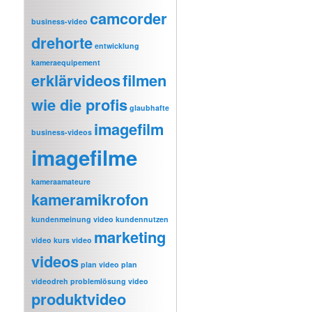
camcorder
business-video
drehorte
entwicklung
kameraequipement
erklärvideos
filmen
wie die profis
glaubhafte
imagefilm
business-videos
imagefilme
kameraamateure
kameramikrofon
kundenmeinung video
kundennutzen
marketing
video
kurs video
videos
plan video
plan
videodreh
problemlösung video
produktvideo