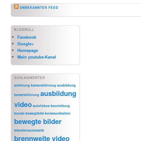
UNBEKANNTER FEED
BLOGROLL
Facebook
Google+
Homepage
Mein youtube-Kanal
SCHLAGWÖRTER
anleitung kameraführung
ausbildung
ausbildung
kameraführung
video
autofokus
beurteilung
kunde
bewegtbild-kommunikation
bewegte bilder
blendenautomatik
brennweite video