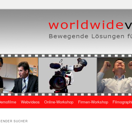
eben, wie es geht
 Online-Videos
emofilme
Webvideos
Online-Workshop
Firmen-Workshop
Filmograph
gen
SENDER SUCHER