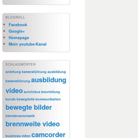
BLOGROLL
Facebook
Google+
Homepage
Mein youtube-Kanal
SCHLAGWÖRTER
anleitung kameraführung
ausbildung
ausbildung
kameraführung
video
autofokus
beurteilung
kunde
bewegtbild-kommunikation
bewegte bilder
blendenautomatik
brennweite video
camcorder
business-video