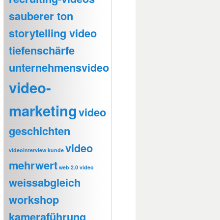
sauberer ton
storytelling video
tiefenschärfe
unternehmensvideo
video-
marketing
video
geschichten
video
videointerview kunde
mehrwert
web 2.0 video
weissabgleich
workshop
kameraführung