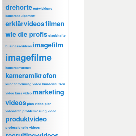
drehorte
entwicklung
kameraequipement
erklärvideos
filmen
wie die profis
glaubhafte
imagefilm
business-videos
imagefilme
kameraamateure
kameramikrofon
kundenmeinung video
kundennutzen
marketing
video
kurs video
videos
plan video
plan
videodreh
problemlösung video
produktvideo
professionelle videos
recruiting-videos