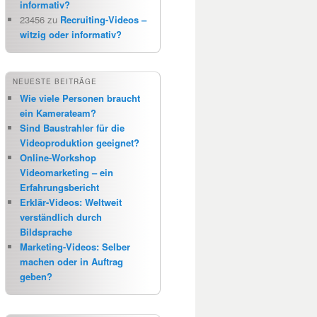
informativ?
23456
zu
Recruiting-Videos –
witzig oder informativ?
NEUESTE BEITRÄGE
Wie viele Personen braucht
ein Kamerateam?
Sind Baustrahler für die
Videoproduktion geeignet?
Online-Workshop
Videomarketing – ein
Erfahrungsbericht
Erklär-Videos: Weltweit
verständlich durch
Bildsprache
Marketing-Videos: Selber
machen oder in Auftrag
geben?