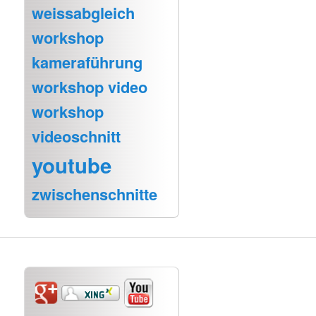
weissabgleich
workshop
kameraführung
workshop video
workshop
videoschnitt
youtube
zwischenschnitte