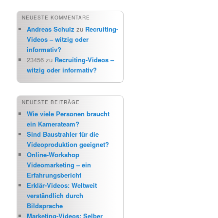
NEUESTE KOMMENTARE
Andreas Schulz
zu
Recruiting-
Videos – witzig oder
informativ?
23456
zu
Recruiting-Videos –
witzig oder informativ?
NEUESTE BEITRÄGE
Wie viele Personen braucht
ein Kamerateam?
Sind Baustrahler für die
Videoproduktion geeignet?
Online-Workshop
Videomarketing – ein
Erfahrungsbericht
Erklär-Videos: Weltweit
verständlich durch
Bildsprache
Marketing-Videos: Selber