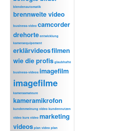
blendenautomatik
brennweite video
camcorder
business-video
drehorte
entwicklung
kameraequipement
erklärvideos
filmen
wie die profis
glaubhafte
imagefilm
business-videos
imagefilme
kameraamateure
kameramikrofon
kundenmeinung video
kundennutzen
marketing
video
kurs video
videos
plan video
plan