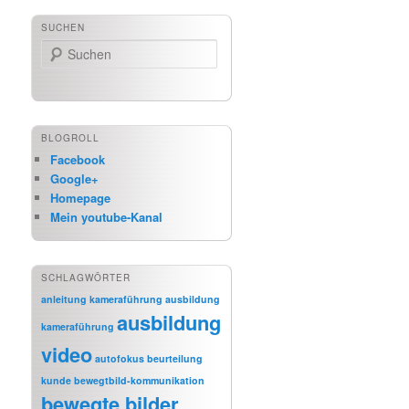
SUCHEN
Suchen
BLOGROLL
Facebook
Google+
Homepage
Mein youtube-Kanal
SCHLAGWÖRTER
anleitung kameraführung
ausbildung
ausbildung
kameraführung
video
autofokus
beurteilung
kunde
bewegtbild-kommunikation
bewegte bilder