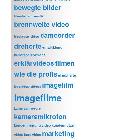
bewegte bilder
blendenautomatik
brennweite video
camcorder
business-video
drehorte
entwicklung
kameraequipement
erklärvideos
filmen
wie die profis
glaubhafte
imagefilm
business-videos
imagefilme
kameraamateure
kameramikrofon
kundenmeinung video
kundennutzen
marketing
video
kurs video