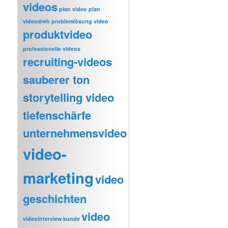
videos
plan video
plan
videodreh
problemlösung video
produktvideo
professionelle videos
recruiting-videos
sauberer ton
storytelling video
tiefenschärfe
unternehmensvideo
video-
marketing
video
geschichten
video
videointerview kunde