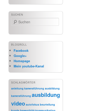
SUCHEN
Suchen
BLOGROLL
Facebook
Google+
Homepage
Mein youtube-Kanal
SCHLAGWÖRTER
anleitung kameraführung
ausbildung
ausbildung
kameraführung
video
autofokus
beurteilung
kunde
bewegtbild-kommunikation