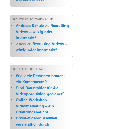
NEUESTE KOMMENTARE
Andreas Schulz
zu
Recruiting-
Videos – witzig oder
informativ?
23456
zu
Recruiting-Videos –
witzig oder informativ?
NEUESTE BEITRÄGE
Wie viele Personen braucht
ein Kamerateam?
Sind Baustrahler für die
Videoproduktion geeignet?
Online-Workshop
Videomarketing – ein
Erfahrungsbericht
Erklär-Videos: Weltweit
verständlich durch