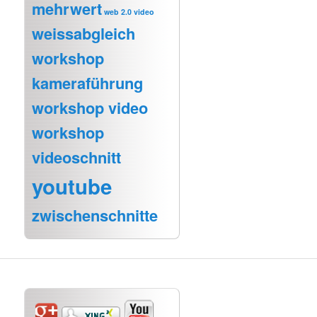
mehrwert
web 2.0 video
weissabgleich
workshop
kameraführung
workshop video
workshop
videoschnitt
youtube
zwischenschnitte