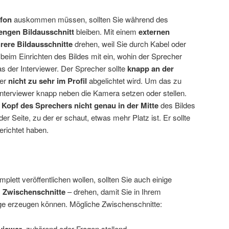
fon
auskommen müssen, sollten Sie während des
engen Bildausschnitt
bleiben. Mit einem
externen
rere Bildausschnitte
drehen, weil Sie durch Kabel oder
 beim Einrichten des Bildes mit ein, wohin der Sprecher
as der Interviewer. Der Sprecher sollte
knapp an der
 er
nicht zu sehr im Profil
abgelichtet wird. Um das zu
Interviewer knapp neben die Kamera setzen oder stellen.
n
Kopf des Sprechers nicht genau in der Mitte
des Bildes
er Seite, zu der er schaut, etwas mehr Platz ist. Er sollte
erichtet haben.
plett veröffentlichen wollen, sollten Sie auch einige
e
Zwischenschnitte
– drehen, damit Sie in Ihrem
e erzeugen können. Mögliche Zwischenschnitte:
viewer
, zuhörend oder Fragen stellend