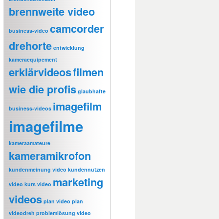
brennweite video
camcorder
business-video
drehorte
entwicklung
kameraequipement
erklärvideos
filmen
wie die profis
glaubhafte
imagefilm
business-videos
imagefilme
kameraamateure
kameramikrofon
kundenmeinung video
kundennutzen
marketing
video
kurs video
videos
plan video
plan
videodreh
problemlösung video