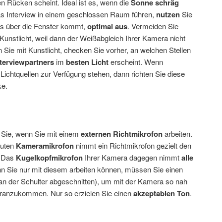
n Rücken scheint. Ideal ist es, wenn die
Sonne schräg
 Interview in einem geschlossen Raum führen,
nutzen
Sie
as über die Fenster kommt,
optimal aus
. Vermeiden Sie
 Kunstlicht, weil dann der Weißabgleich Ihrer Kamera nicht
en Sie mit Kunstlicht, checken Sie vorher, an welchen Stellen
nterviewpartners
im
besten Licht
erscheint. Wenn
ichtquellen zur Verfügung stehen, dann richten Sie diese
ke.
Sie, wenn Sie mit einem
externen Richtmikrofon
arbeiten.
auten
Kameramikrofon
nimmt ein Richtmikrofon gezielt den
t. Das
Kugelkopfmikrofon
Ihrer Kamera dagegen nimmt
alle
 Sie nur mit diesem arbeiten können, müssen Sie einen
n der Schulter abgeschnitten), um mit der Kamera so nah
eranzukommen. Nur so erzielen Sie einen
akzeptablen Ton
.