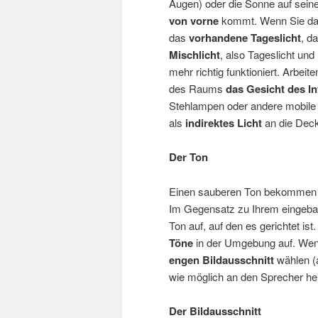
Augen) oder die Sonne auf seine
von vorne
kommt. Wenn Sie das
das
vorhandene Tageslicht
, d
Mischlicht
, also Tageslicht und
mehr richtig funktioniert. Arbeit
des Raums
das Gesicht des I
Stehlampen oder andere mobile L
als
indirektes Licht
an die Dec
Der Ton
Einen sauberen Ton bekommen 
Im Gegensatz zu Ihrem eingeb
Ton auf, auf den es gerichtet is
Töne
in der Umgebung auf. Wenn
engen Bildausschnitt
wählen (a
wie möglich an den Sprecher h
Der Bildausschnitt