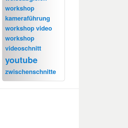
workshop
kameraführung
workshop video
workshop
videoschnitt
youtube
zwischenschnitte