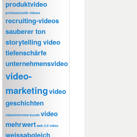
produktvideo
professionelle videos
recruiting-videos
sauberer ton
storytelling video
tiefenschärfe
unternehmensvideo
video-
marketing
video
geschichten
video
videointerview kunde
mehrwert
web 2.0 video
weissabgleich