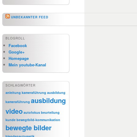
UNBEKANNTER FEED
BLOGROLL
Facebook
Google+
Homepage
Mein youtube-Kanal
SCHLAGWÖRTER
anleitung kameraführung
ausbildung
ausbildung
kameraführung
video
autofokus
beurteilung
kunde
bewegtbild-kommunikation
bewegte bilder
blendenautomatik