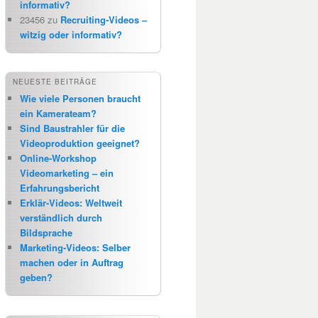
informativ?
23456
zu
Recruiting-Videos –
witzig oder informativ?
NEUESTE BEITRÄGE
Wie viele Personen braucht
ein Kamerateam?
Sind Baustrahler für die
Videoproduktion geeignet?
Online-Workshop
Videomarketing – ein
Erfahrungsbericht
Erklär-Videos: Weltweit
verständlich durch
Bildsprache
Marketing-Videos: Selber
machen oder in Auftrag
geben?