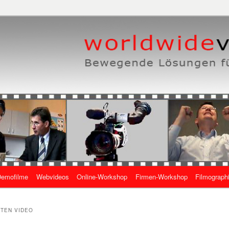
eben, wie es geht
 Online-Videos
emofilme
Webvideos
Online-Workshop
Firmen-Workshop
Filmograph
gen
TEN VIDEO