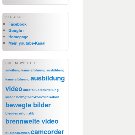
BLOGROLL
Facebook
Google+
Homepage
Mein youtube-Kanal
SCHLAGWÖRTER
anleitung kameraführung
ausbildung
ausbildung
kameraführung
video
autofokus
beurteilung
kunde
bewegtbild-kommunikation
bewegte bilder
blendenautomatik
brennweite video
camcorder
business-video