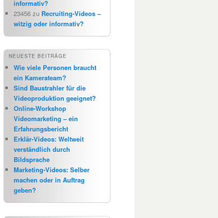
informativ?
23456
zu
Recruiting-Videos –
witzig oder informativ?
NEUESTE BEITRÄGE
Wie viele Personen braucht
ein Kamerateam?
Sind Baustrahler für die
Videoproduktion geeignet?
Online-Workshop
Videomarketing – ein
Erfahrungsbericht
Erklär-Videos: Weltweit
verständlich durch
Bildsprache
Marketing-Videos: Selber
machen oder in Auftrag
geben?