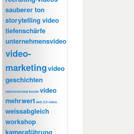
sauberer ton
storytelling video
tiefenschärfe
unternehmensvideo
video-
marketing
video
geschichten
video
videointerview kunde
mehrwert
web 2.0 video
weissabgleich
workshop
kameraführung