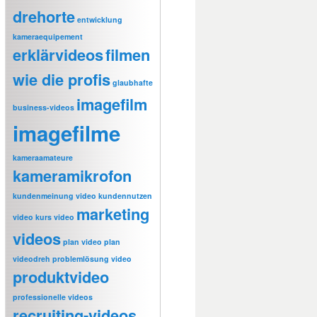
drehorte
entwicklung
kameraequipement
erklärvideos
filmen
wie die profis
glaubhafte
imagefilm
business-videos
imagefilme
kameraamateure
kameramikrofon
kundenmeinung video
kundennutzen
marketing
video
kurs video
videos
plan video
plan
videodreh
problemlösung video
produktvideo
professionelle videos
recruiting-videos