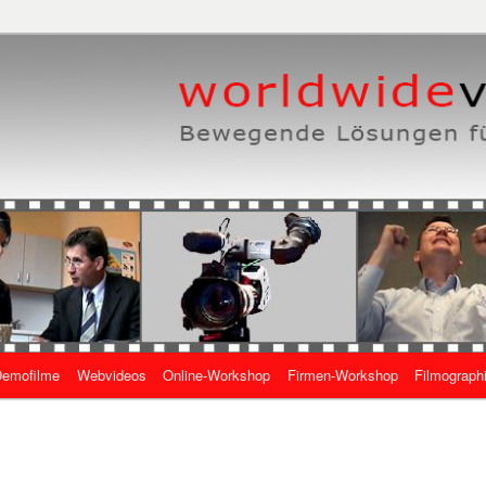
eben, wie es geht
 Online-Videos
emofilme
Webvideos
Online-Workshop
Firmen-Workshop
Filmograph
gen