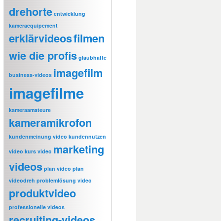
drehorte
entwicklung
kameraequipement
erklärvideos
filmen
wie die profis
glaubhafte
imagefilm
business-videos
imagefilme
kameraamateure
kameramikrofon
kundenmeinung video
kundennutzen
marketing
video
kurs video
videos
plan video
plan
videodreh
problemlösung video
produktvideo
professionelle videos
recruiting-videos