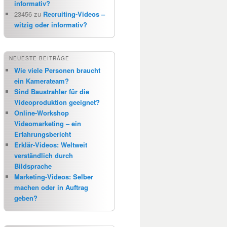
informativ?
23456
zu
Recruiting-Videos –
witzig oder informativ?
NEUESTE BEITRÄGE
Wie viele Personen braucht
ein Kamerateam?
Sind Baustrahler für die
Videoproduktion geeignet?
Online-Workshop
Videomarketing – ein
Erfahrungsbericht
Erklär-Videos: Weltweit
verständlich durch
Bildsprache
Marketing-Videos: Selber
machen oder in Auftrag
geben?