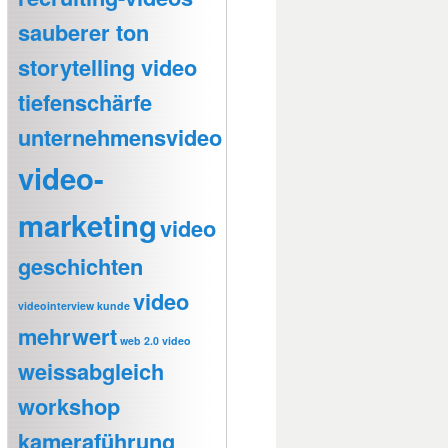
sauberer ton
storytelling video
tiefenschärfe
unternehmensvideo
video-
marketing
video
geschichten
video
videointerview kunde
mehrwert
web 2.0 video
weissabgleich
workshop
kameraführung