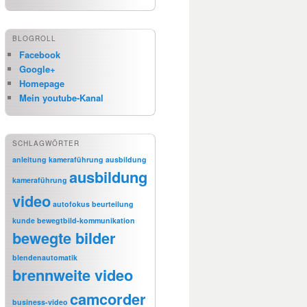
BLOGROLL
Facebook
Google+
Homepage
Mein youtube-Kanal
SCHLAGWÖRTER
anleitung kameraführung
ausbildung
ausbildung
kameraführung
video
autofokus
beurteilung
kunde
bewegtbild-kommunikation
bewegte bilder
blendenautomatik
brennweite video
camcorder
business-video