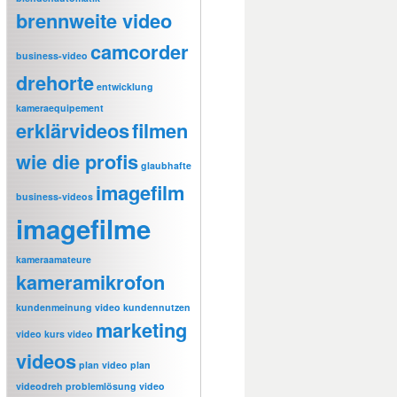
brennweite video
camcorder
business-video
drehorte
entwicklung
kameraequipement
erklärvideos
filmen
wie die profis
glaubhafte
imagefilm
business-videos
imagefilme
kameraamateure
kameramikrofon
kundenmeinung video
kundennutzen
marketing
video
kurs video
videos
plan video
plan
videodreh
problemlösung video