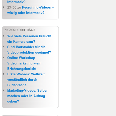
informativ?
23456
zu
Recruiting-Videos –
witzig oder informativ?
NEUESTE BEITRÄGE
Wie viele Personen braucht
ein Kamerateam?
Sind Baustrahler für die
Videoproduktion geeignet?
Online-Workshop
Videomarketing – ein
Erfahrungsbericht
Erklär-Videos: Weltweit
verständlich durch
Bildsprache
Marketing-Videos: Selber
machen oder in Auftrag
geben?