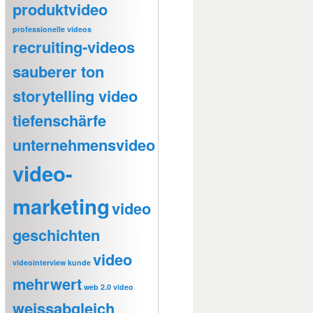
produktvideo
professionelle videos
recruiting-videos
sauberer ton
storytelling video
tiefenschärfe
unternehmensvideo
video-
marketing
video
geschichten
video
videointerview kunde
mehrwert
web 2.0 video
weissabgleich