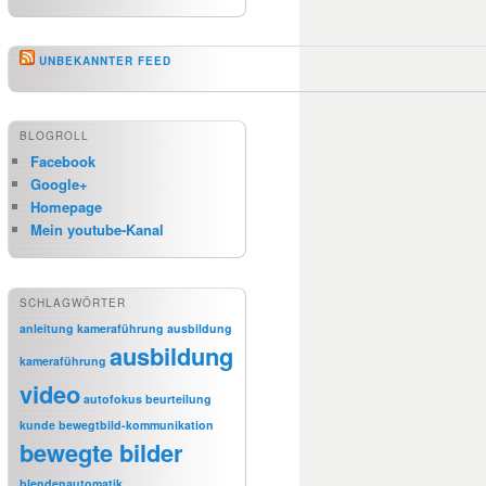
UNBEKANNTER FEED
BLOGROLL
Facebook
Google+
Homepage
Mein youtube-Kanal
SCHLAGWÖRTER
anleitung kameraführung
ausbildung
ausbildung
kameraführung
video
autofokus
beurteilung
kunde
bewegtbild-kommunikation
bewegte bilder
blendenautomatik