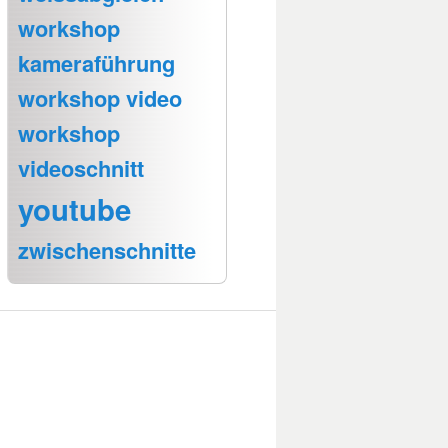
workshop
kameraführung
workshop video
workshop
videoschnitt
youtube
zwischenschnitte