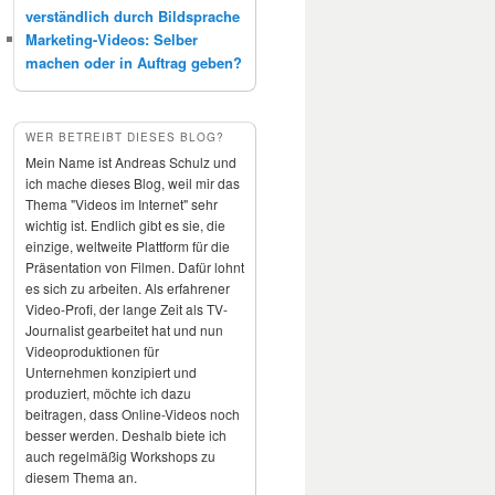
verständlich durch Bildsprache
Marketing-Videos: Selber
machen oder in Auftrag geben?
WER BETREIBT DIESES BLOG?
Mein Name ist Andreas Schulz und
ich mache dieses Blog, weil mir das
Thema "Videos im Internet" sehr
wichtig ist. Endlich gibt es sie, die
einzige, weltweite Plattform für die
Präsentation von Filmen. Dafür lohnt
es sich zu arbeiten. Als erfahrener
Video-Profi, der lange Zeit als TV-
Journalist gearbeitet hat und nun
Videoproduktionen für
Unternehmen konzipiert und
produziert, möchte ich dazu
beitragen, dass Online-Videos noch
besser werden. Deshalb biete ich
auch regelmäßig Workshops zu
diesem Thema an.