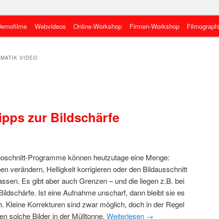
eben, wie es geht
emofilme
Webvideos
Online-Workshop
Firmen-Workshop
Filmograph
gen
 Online-Videos
MATIK VIDEO
ipps zur Bildschärfe
eoschnitt-Programme können heutzutage eine Menge:
en verändern, Helligkeit korrigieren oder den Bildausschnitt
ssen. Es gibt aber auch Grenzen – und die liegen z.B. bei
Bildschärfe. Ist eine Aufnahme unscharf, dann bleibt sie es
. Kleine Korrekturen sind zwar möglich, doch in der Regel
en solche Bilder in der Mülltonne.
Weiterlesen
→