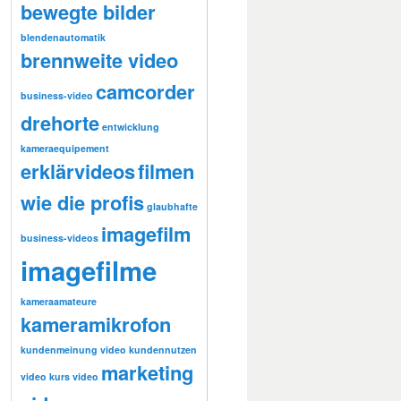
bewegte bilder
blendenautomatik
brennweite video
camcorder
business-video
drehorte
entwicklung
kameraequipement
erklärvideos
filmen
wie die profis
glaubhafte
imagefilm
business-videos
imagefilme
kameraamateure
kameramikrofon
kundenmeinung video
kundennutzen
marketing
video
kurs video