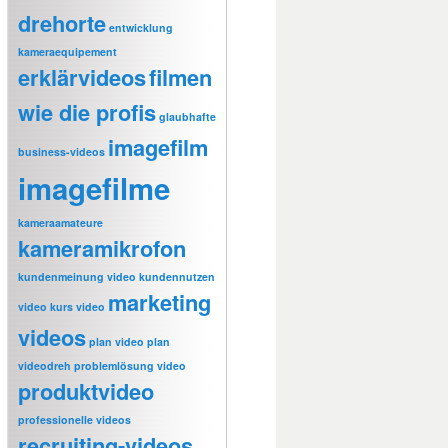
drehorte
entwicklung
kameraequipement
erklärvideos
filmen
wie die profis
glaubhafte
imagefilm
business-videos
imagefilme
kameraamateure
kameramikrofon
kundenmeinung video
kundennutzen
marketing
video
kurs video
videos
plan video
plan
videodreh
problemlösung video
produktvideo
professionelle videos
recruiting-videos