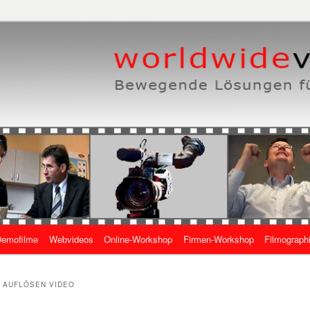
eben, wie es geht
 Online-Videos
emofilme
Webvideos
Online-Workshop
Firmen-Workshop
Filmograph
gen
N AUFLÖSEN VIDEO