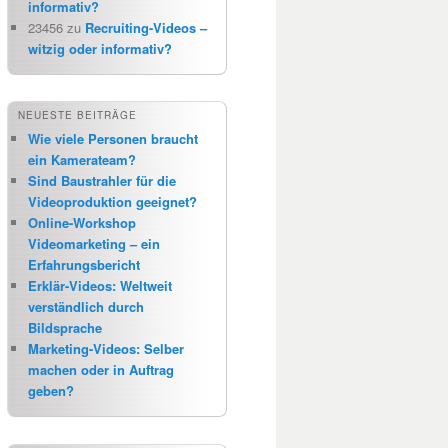
informativ?
23456
zu
Recruiting-Videos –
witzig oder informativ?
NEUESTE BEITRÄGE
Wie viele Personen braucht
ein Kamerateam?
Sind Baustrahler für die
Videoproduktion geeignet?
Online-Workshop
Videomarketing – ein
Erfahrungsbericht
Erklär-Videos: Weltweit
verständlich durch
Bildsprache
Marketing-Videos: Selber
machen oder in Auftrag
geben?