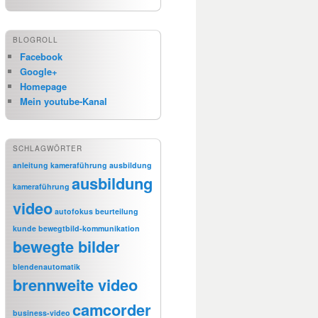
BLOGROLL
Facebook
Google+
Homepage
Mein youtube-Kanal
SCHLAGWÖRTER
anleitung kameraführung
ausbildung
ausbildung
kameraführung
video
autofokus
beurteilung
kunde
bewegtbild-kommunikation
bewegte bilder
blendenautomatik
brennweite video
camcorder
business-video