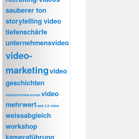
sauberer ton
storytelling video
tiefenschärfe
unternehmensvideo
video-
marketing
video
geschichten
video
videointerview kunde
mehrwert
web 2.0 video
weissabgleich
workshop
kameraführung