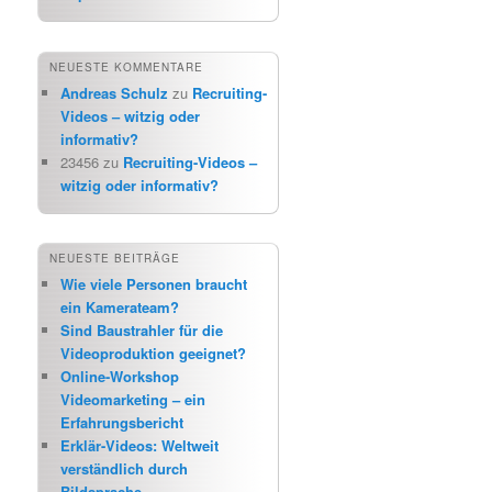
NEUESTE KOMMENTARE
Andreas Schulz
zu
Recruiting-
Videos – witzig oder
informativ?
23456
zu
Recruiting-Videos –
witzig oder informativ?
NEUESTE BEITRÄGE
Wie viele Personen braucht
ein Kamerateam?
Sind Baustrahler für die
Videoproduktion geeignet?
Online-Workshop
Videomarketing – ein
Erfahrungsbericht
Erklär-Videos: Weltweit
verständlich durch
Bildsprache