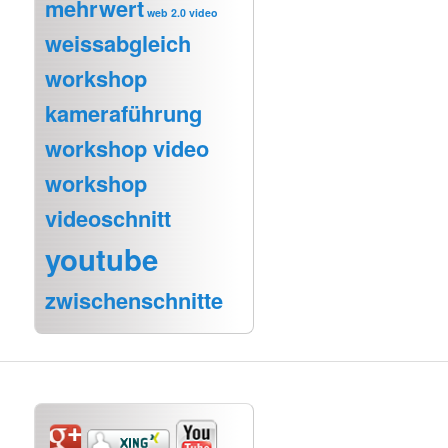
mehrwert
web 2.0 video
weissabgleich
workshop
kameraführung
workshop video
workshop
videoschnitt
youtube
zwischenschnitte