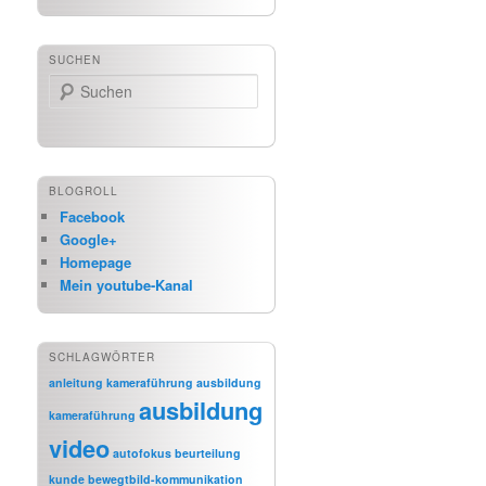
SUCHEN
Suchen
BLOGROLL
Facebook
Google+
Homepage
Mein youtube-Kanal
SCHLAGWÖRTER
anleitung kameraführung
ausbildung
ausbildung
kameraführung
video
autofokus
beurteilung
kunde
bewegtbild-kommunikation