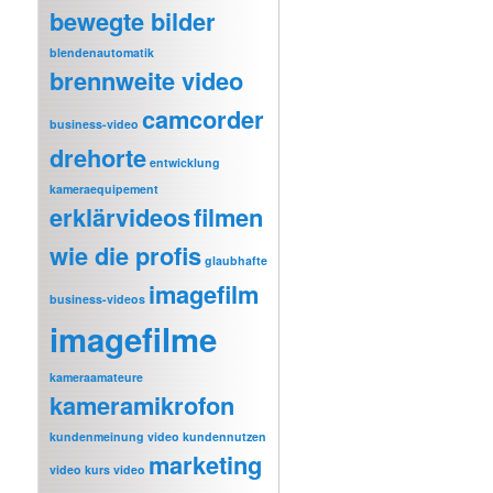
bewegte bilder
blendenautomatik
brennweite video
camcorder
business-video
drehorte
entwicklung
kameraequipement
erklärvideos
filmen
wie die profis
glaubhafte
imagefilm
business-videos
imagefilme
kameraamateure
kameramikrofon
kundenmeinung video
kundennutzen
marketing
video
kurs video