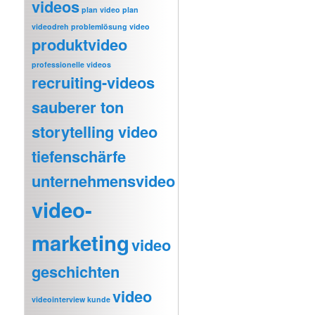
videos
plan video
plan
videodreh
problemlösung video
produktvideo
professionelle videos
recruiting-videos
sauberer ton
storytelling video
tiefenschärfe
unternehmensvideo
video-
marketing
video
geschichten
video
videointerview kunde