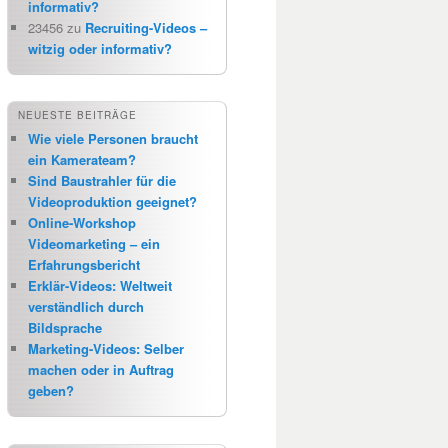
informativ?
23456
zu
Recruiting-Videos –
witzig oder informativ?
NEUESTE BEITRÄGE
Wie viele Personen braucht
ein Kamerateam?
Sind Baustrahler für die
Videoproduktion geeignet?
Online-Workshop
Videomarketing – ein
Erfahrungsbericht
Erklär-Videos: Weltweit
verständlich durch
Bildsprache
Marketing-Videos: Selber
machen oder in Auftrag
geben?