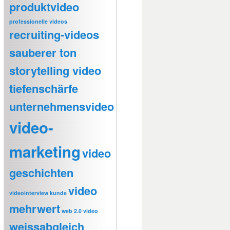
produktvideo
professionelle videos
recruiting-videos
sauberer ton
storytelling video
tiefenschärfe
unternehmensvideo
video-
marketing
video
geschichten
video
videointerview kunde
mehrwert
web 2.0 video
weissabgleich