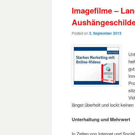
Imagefilme – Lan
Aushängeschilde
Posted on
2. September 2013
Unt
hei
gut
Inn
Pro
sit
Vid
längst überholt und lockt keine
Unterhaltung und Mehrwert
In Zeiten von Internet und Soci