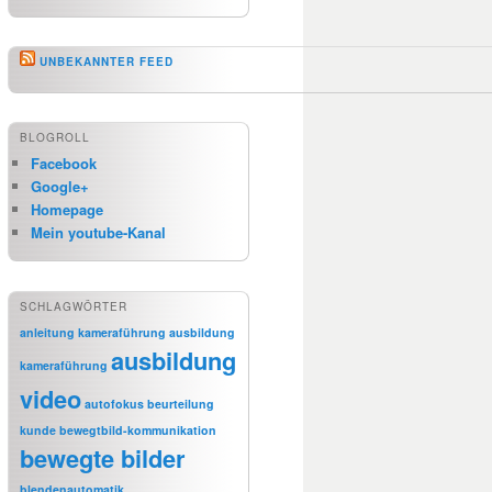
UNBEKANNTER FEED
BLOGROLL
Facebook
Google+
Homepage
Mein youtube-Kanal
SCHLAGWÖRTER
anleitung kameraführung
ausbildung
ausbildung
kameraführung
video
autofokus
beurteilung
kunde
bewegtbild-kommunikation
bewegte bilder
blendenautomatik