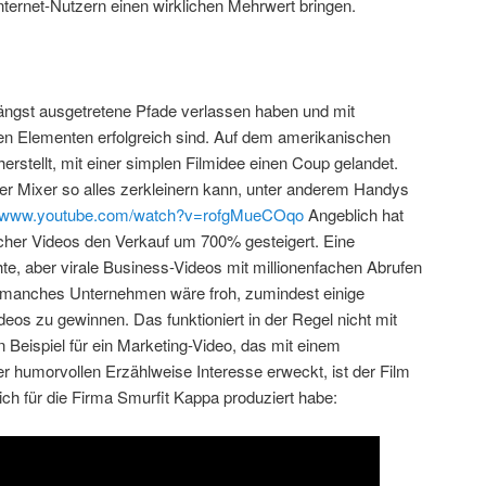
nternet-Nutzern einen wirklichen Mehrwert bringen.
 längst ausgetretene Pfade verlassen haben und mit
n Elementen erfolgreich sind. Auf dem amerikanischen
herstellt, mit einer simplen Filmidee einen Coup gelandet.
eser Mixer so alles zerkleinern kann, unter anderem Handys
://www.youtube.com/watch?v=rofgMueCOqo
Angeblich hat
olcher Videos den Verkauf um 700% gesteigert. Eine
e, aber virale Business-Videos mit millionenfachen Abrufen
o manches Unternehmen wäre froh, zumindest einige
eos zu gewinnen. Das funktioniert in der Regel nicht mit
Beispiel für ein Marketing-Video, das mit einem
 humorvollen Erzählweise Interesse erweckt, ist der Film
ich für die Firma Smurfit Kappa produziert habe: