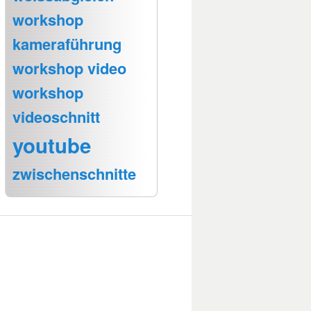
workshop
kameraführung
workshop video
workshop
videoschnitt
youtube
zwischenschnitte