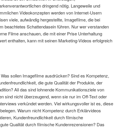
rkenverantwortlichen dringend nötig. Langeweile und
ömmlichen Videokonzepten werden von Internet-Usern
en viele, aufwändig hergestellte, Imagefilme, die bei
m beachtetes Schattendasein führen. Nur wer verstanden
erne Filme anschauen, die mit einer Prise Unterhaltung
t enthalten, kann mit seinen Marketing-Videos erfolgreich
: Was sollen Imagefilme ausdrücken? Sind es Kompetenz,
undenfreundlichkeit, die gute Qualität der Produkte, der
radition? All das sind lohnende Kommunikationsziele von
en sind nicht überzeugend, wenn sie nur im Off-Text oder
terviews verkündet werden. Viel wirkungsvoller ist es, diese
 belegen. Warum nicht Kompetenz durch Erklärvideos
ieren, Kundenfreundlichkeit durch filmische
 gute Qualität durch filmische Kundenrezensionen? Das