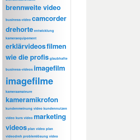
brennweite video
camcorder
business-video
drehorte
entwicklung
kameraequipement
erklärvideos
filmen
wie die profis
glaubhafte
imagefilm
business-videos
imagefilme
kameraamateure
kameramikrofon
kundenmeinung video
kundennutzen
marketing
video
kurs video
videos
plan video
plan
videodreh
problemlösung video