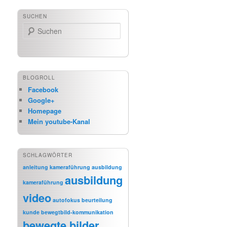
SUCHEN
Suchen
BLOGROLL
Facebook
Google+
Homepage
Mein youtube-Kanal
SCHLAGWÖRTER
anleitung kameraführung
ausbildung
ausbildung
kameraführung
video
autofokus
beurteilung
kunde
bewegtbild-kommunikation
bewegte bilder