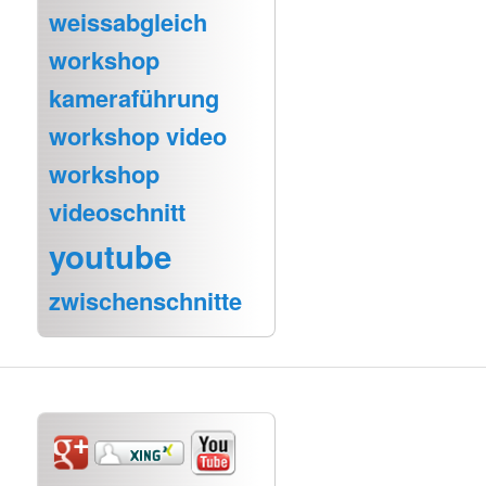
weissabgleich
workshop
kameraführung
workshop video
workshop
videoschnitt
youtube
zwischenschnitte