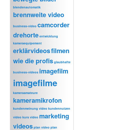
blendenautomatik
brennweite video
camcorder
business-video
drehorte
entwicklung
kameraequipement
erklärvideos
filmen
wie die profis
glaubhafte
imagefilm
business-videos
imagefilme
kameraamateure
kameramikrofon
kundenmeinung video
kundennutzen
marketing
video
kurs video
videos
plan video
plan