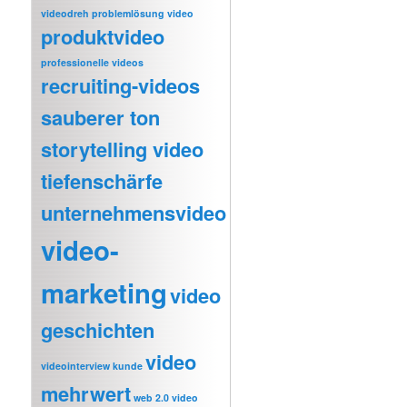
videodreh
problemlösung video
produktvideo
professionelle videos
recruiting-videos
sauberer ton
storytelling video
tiefenschärfe
unternehmensvideo
video-
marketing
video
geschichten
video
videointerview kunde
mehrwert
web 2.0 video