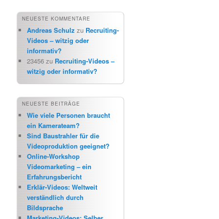
NEUESTE KOMMENTARE
Andreas Schulz
zu
Recruiting-
Videos – witzig oder
informativ?
23456
zu
Recruiting-Videos –
witzig oder informativ?
NEUESTE BEITRÄGE
Wie viele Personen braucht
ein Kamerateam?
Sind Baustrahler für die
Videoproduktion geeignet?
Online-Workshop
Videomarketing – ein
Erfahrungsbericht
Erklär-Videos: Weltweit
verständlich durch
Bildsprache
Marketing-Videos: Selber