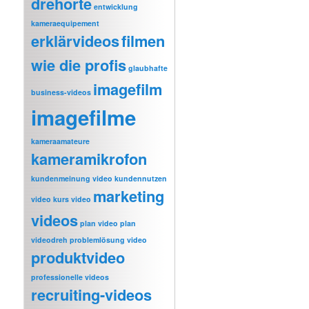
drehorte
entwicklung
kameraequipement
erklärvideos
filmen
wie die profis
glaubhafte
imagefilm
business-videos
imagefilme
kameraamateure
kameramikrofon
kundenmeinung video
kundennutzen
marketing
video
kurs video
videos
plan video
plan
videodreh
problemlösung video
produktvideo
professionelle videos
recruiting-videos