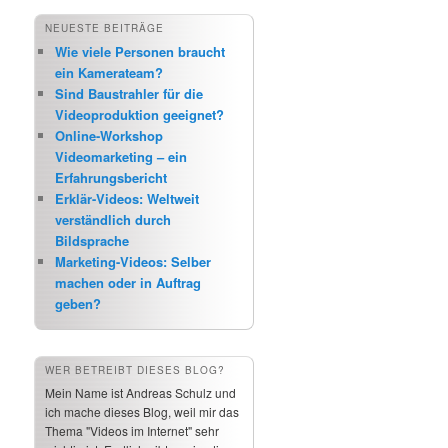
NEUESTE BEITRÄGE
Wie viele Personen braucht
ein Kamerateam?
Sind Baustrahler für die
Videoproduktion geeignet?
Online-Workshop
Videomarketing – ein
Erfahrungsbericht
Erklär-Videos: Weltweit
verständlich durch
Bildsprache
Marketing-Videos: Selber
machen oder in Auftrag
geben?
WER BETREIBT DIESES BLOG?
Mein Name ist Andreas Schulz und
ich mache dieses Blog, weil mir das
Thema "Videos im Internet" sehr