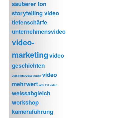
sauberer ton
storytelling video
tiefenschärfe
unternehmensvideo
video-
marketing
video
geschichten
video
videointerview kunde
mehrwert
web 2.0 video
weissabgleich
workshop
kameraführung