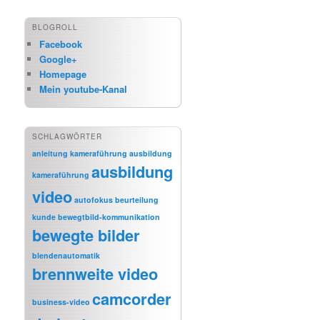
BLOGROLL
Facebook
Google+
Homepage
Mein youtube-Kanal
SCHLAGWÖRTER
anleitung kameraführung
ausbildung
ausbildung
kameraführung
video
autofokus
beurteilung
kunde
bewegtbild-kommunikation
bewegte bilder
blendenautomatik
brennweite video
camcorder
business-video