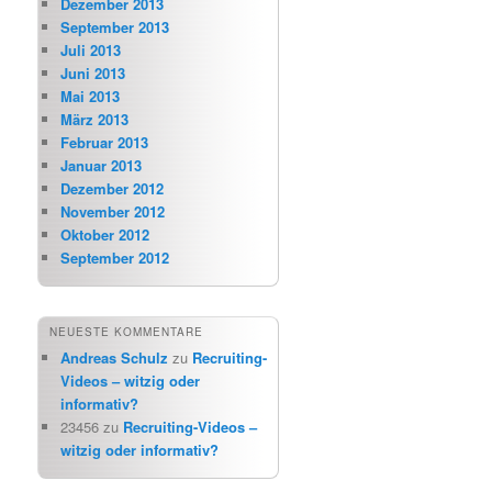
Dezember 2013
September 2013
Juli 2013
Juni 2013
Mai 2013
März 2013
Februar 2013
Januar 2013
Dezember 2012
November 2012
Oktober 2012
September 2012
NEUESTE KOMMENTARE
Andreas Schulz
zu
Recruiting-
Videos – witzig oder
informativ?
23456
zu
Recruiting-Videos –
witzig oder informativ?