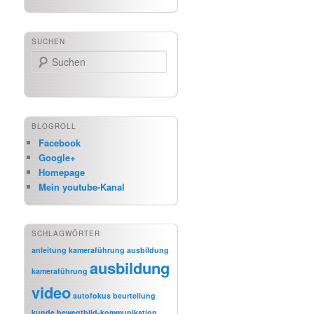
SUCHEN
Suchen
BLOGROLL
Facebook
Google+
Homepage
Mein youtube-Kanal
SCHLAGWÖRTER
anleitung kameraführung
ausbildung
ausbildung
kameraführung
video
autofokus
beurteilung
kunde
bewegtbild-kommunikation