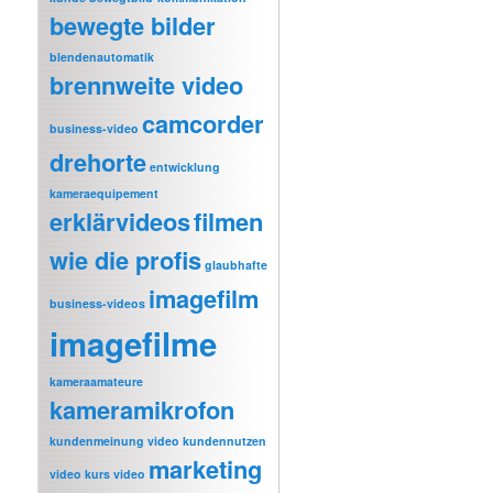
bewegte bilder
blendenautomatik
brennweite video
camcorder
business-video
drehorte
entwicklung
kameraequipement
erklärvideos
filmen
wie die profis
glaubhafte
imagefilm
business-videos
imagefilme
kameraamateure
kameramikrofon
kundenmeinung video
kundennutzen
marketing
video
kurs video