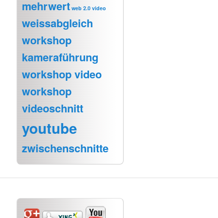
mehrwert
web 2.0 video
weissabgleich
workshop
kameraführung
workshop video
workshop
videoschnitt
youtube
zwischenschnitte