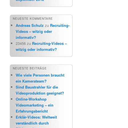
NEUESTE KOMMENTARE
Andreas Schulz
zu
Recruiting-
Videos – witzig oder
informativ?
23456
zu
Recruiting-Videos –
witzig oder informativ?
NEUESTE BEITRÄGE
Wie viele Personen braucht
ein Kamerateam?
Sind Baustrahler für die
Videoproduktion geeignet?
Online-Workshop
Videomarketing – ein
Erfahrungsbericht
Erklär-Videos: Weltweit
verständlich durch