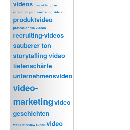
videos
plan video
plan
videodreh
problemlösung video
produktvideo
professionelle videos
recruiting-videos
sauberer ton
storytelling video
tiefenschärfe
unternehmensvideo
video-
marketing
video
geschichten
video
videointerview kunde