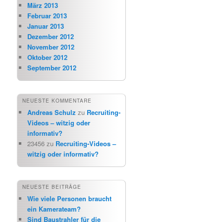
März 2013
Februar 2013
Januar 2013
Dezember 2012
November 2012
Oktober 2012
September 2012
NEUESTE KOMMENTARE
Andreas Schulz
zu
Recruiting-
Videos – witzig oder
informativ?
23456
zu
Recruiting-Videos –
witzig oder informativ?
NEUESTE BEITRÄGE
Wie viele Personen braucht
ein Kamerateam?
Sind Baustrahler für die