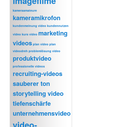
imagefilme
kameraamateure
kameramikrofon
kundenmeinung video
kundennutzen
marketing
video
kurs video
videos
plan video
plan
videodreh
problemlösung video
produktvideo
professionelle videos
recruiting-videos
sauberer ton
storytelling video
tiefenschärfe
unternehmensvideo
video-