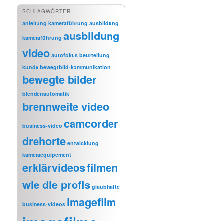
SCHLAGWÖRTER
anleitung kameraführung
ausbildung
ausbildung
kameraführung
video
autofokus
beurteilung
kunde
bewegtbild-kommunikation
bewegte bilder
blendenautomatik
brennweite video
camcorder
business-video
drehorte
entwicklung
kameraequipement
erklärvideos
filmen
wie die profis
glaubhafte
imagefilm
business-videos