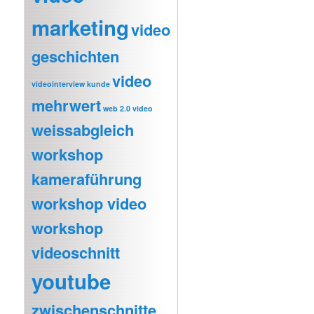
marketing
video
geschichten
video
videointerview kunde
mehrwert
web 2.0 video
weissabgleich
workshop
kameraführung
workshop video
workshop
videoschnitt
youtube
zwischenschnitte