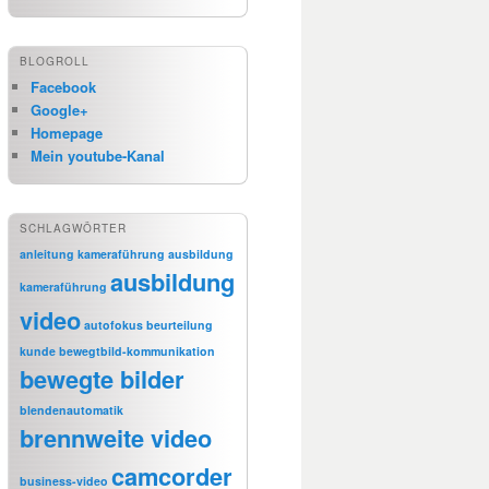
BLOGROLL
Facebook
Google+
Homepage
Mein youtube-Kanal
SCHLAGWÖRTER
anleitung kameraführung
ausbildung
ausbildung
kameraführung
video
autofokus
beurteilung
kunde
bewegtbild-kommunikation
bewegte bilder
blendenautomatik
brennweite video
camcorder
business-video