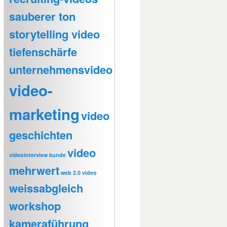
sauberer ton
storytelling video
tiefenschärfe
unternehmensvideo
video-
marketing
video
geschichten
video
videointerview kunde
mehrwert
web 2.0 video
weissabgleich
workshop
kameraführung