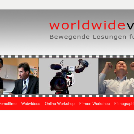
eben, wie es geht
 Online-Videos
emofilme
Webvideos
Online-Workshop
Firmen-Workshop
Filmograph
gen