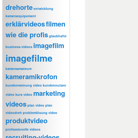
drehorte
entwicklung
kameraequipement
erklärvideos
filmen
wie die profis
glaubhafte
imagefilm
business-videos
imagefilme
kameraamateure
kameramikrofon
kundenmeinung video
kundennutzen
marketing
video
kurs video
videos
plan video
plan
videodreh
problemlösung video
produktvideo
professionelle videos
recruiting-videos