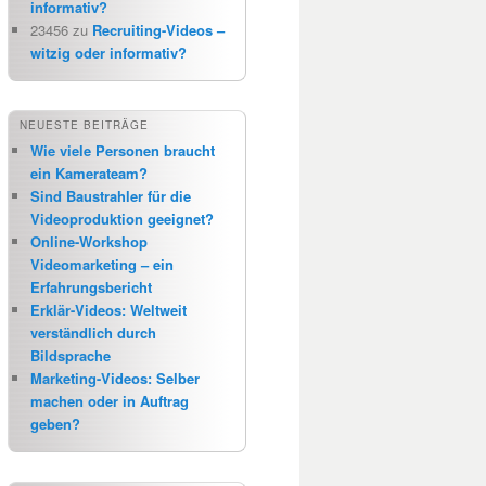
informativ?
23456
zu
Recruiting-Videos –
witzig oder informativ?
NEUESTE BEITRÄGE
Wie viele Personen braucht
ein Kamerateam?
Sind Baustrahler für die
Videoproduktion geeignet?
Online-Workshop
Videomarketing – ein
Erfahrungsbericht
Erklär-Videos: Weltweit
verständlich durch
Bildsprache
Marketing-Videos: Selber
machen oder in Auftrag
geben?