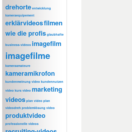
drehorte
entwicklung
kameraequipement
erklärvideos
filmen
wie die profis
glaubhafte
imagefilm
business-videos
imagefilme
kameraamateure
kameramikrofon
kundenmeinung video
kundennutzen
marketing
video
kurs video
videos
plan video
plan
videodreh
problemlösung video
produktvideo
professionelle videos
recruiting-videos