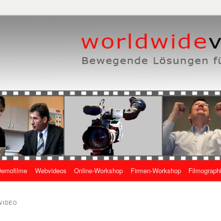
eben, wie es geht
 Online-Videos
emofilme
Webvideos
Online-Workshop
Firmen-Workshop
Filmograph
gen
VIDEO