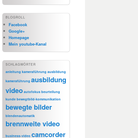
BLOGROLL
Facebook
Google+
Homepage
Mein youtube-Kanal
SCHLAGWÖRTER
anleitung kameraführung
ausbildung
ausbildung
kameraführung
video
autofokus
beurteilung
kunde
bewegtbild-kommunikation
bewegte bilder
blendenautomatik
brennweite video
camcorder
business-video