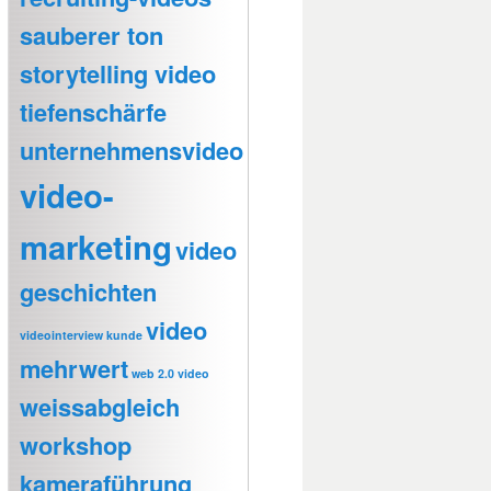
sauberer ton
storytelling video
tiefenschärfe
unternehmensvideo
video-
marketing
video
geschichten
video
videointerview kunde
mehrwert
web 2.0 video
weissabgleich
workshop
kameraführung