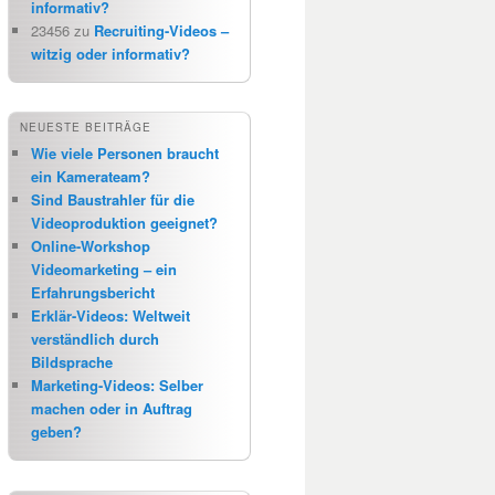
informativ?
23456
zu
Recruiting-Videos –
witzig oder informativ?
NEUESTE BEITRÄGE
Wie viele Personen braucht
ein Kamerateam?
Sind Baustrahler für die
Videoproduktion geeignet?
Online-Workshop
Videomarketing – ein
Erfahrungsbericht
Erklär-Videos: Weltweit
verständlich durch
Bildsprache
Marketing-Videos: Selber
machen oder in Auftrag
geben?