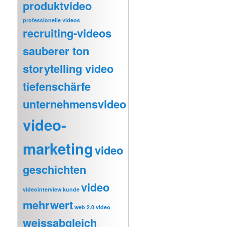
produktvideo
professionelle videos
recruiting-videos
sauberer ton
storytelling video
tiefenschärfe
unternehmensvideo
video-
marketing
video
geschichten
video
videointerview kunde
mehrwert
web 2.0 video
weissabgleich