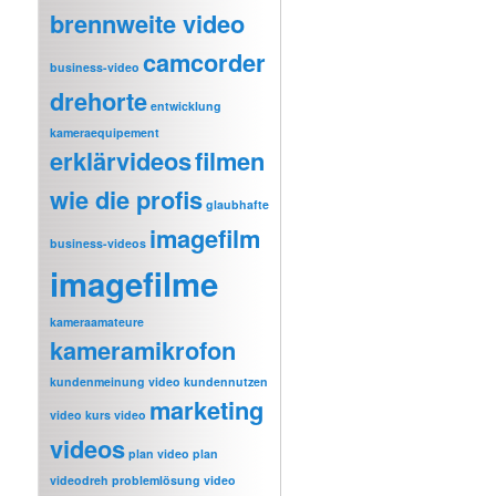
brennweite video
camcorder
business-video
drehorte
entwicklung
kameraequipement
erklärvideos
filmen
wie die profis
glaubhafte
imagefilm
business-videos
imagefilme
kameraamateure
kameramikrofon
kundenmeinung video
kundennutzen
marketing
video
kurs video
videos
plan video
plan
videodreh
problemlösung video