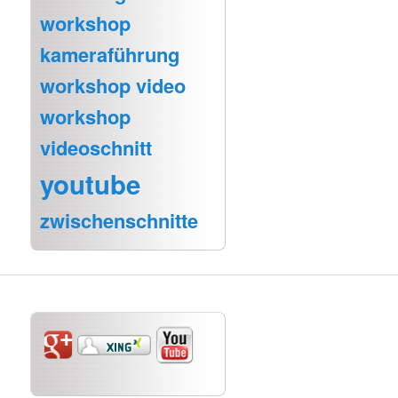
workshop
kameraführung
workshop video
workshop
videoschnitt
youtube
zwischenschnitte