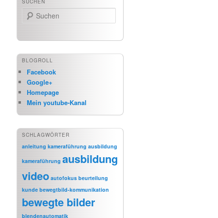
SUCHEN
Suchen
BLOGROLL
Facebook
Google+
Homepage
Mein youtube-Kanal
SCHLAGWÖRTER
anleitung kameraführung
ausbildung
ausbildung
kameraführung
video
autofokus
beurteilung
kunde
bewegtbild-kommunikation
bewegte bilder
blendenautomatik