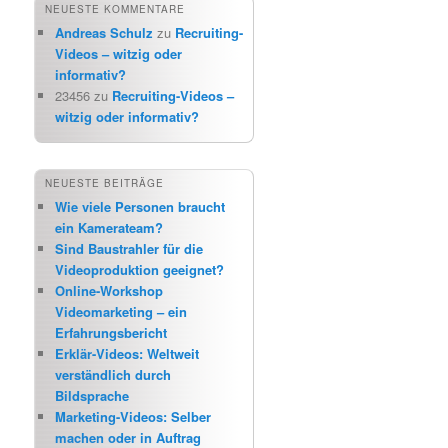
NEUESTE KOMMENTARE
Andreas Schulz
zu
Recruiting-
Videos – witzig oder
informativ?
23456
zu
Recruiting-Videos –
witzig oder informativ?
NEUESTE BEITRÄGE
Wie viele Personen braucht
ein Kamerateam?
Sind Baustrahler für die
Videoproduktion geeignet?
Online-Workshop
Videomarketing – ein
Erfahrungsbericht
Erklär-Videos: Weltweit
verständlich durch
Bildsprache
Marketing-Videos: Selber
machen oder in Auftrag