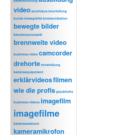
kameraführung
video
autofokus
beurteilung
kunde
bewegtbild-kommunikation
bewegte bilder
blendenautomatik
brennweite video
camcorder
business-video
drehorte
entwicklung
kameraequipement
erklärvideos
filmen
wie die profis
glaubhafte
imagefilm
business-videos
imagefilme
kameraamateure
kameramikrofon