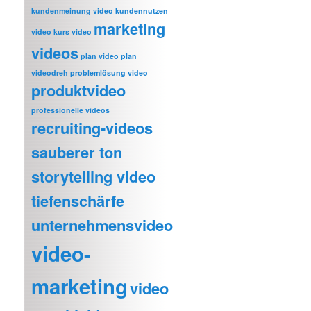
kundenmeinung video
kundennutzen
marketing
video
kurs video
videos
plan video
plan
videodreh
problemlösung video
produktvideo
professionelle videos
recruiting-videos
sauberer ton
storytelling video
tiefenschärfe
unternehmensvideo
video-
marketing
video