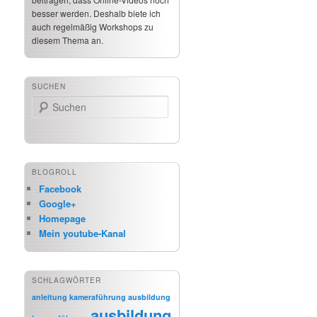
besser werden. Deshalb biete ich
auch regelmäßig Workshops zu
diesem Thema an.
SUCHEN
Suchen
BLOGROLL
Facebook
Google+
Homepage
Mein youtube-Kanal
SCHLAGWÖRTER
anleitung kameraführung
ausbildung
ausbildung