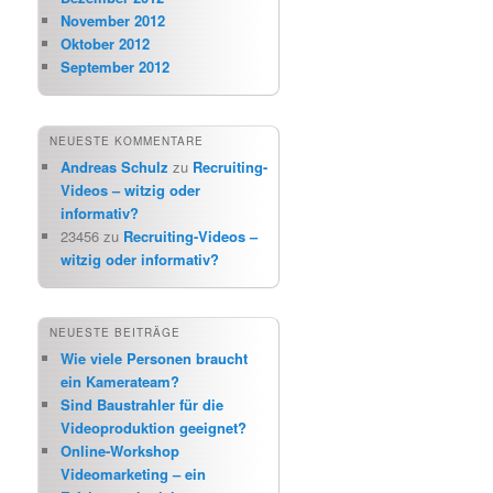
November 2012
Oktober 2012
September 2012
NEUESTE KOMMENTARE
Andreas Schulz
zu
Recruiting-
Videos – witzig oder
informativ?
23456
zu
Recruiting-Videos –
witzig oder informativ?
NEUESTE BEITRÄGE
Wie viele Personen braucht
ein Kamerateam?
Sind Baustrahler für die
Videoproduktion geeignet?
Online-Workshop
Videomarketing – ein