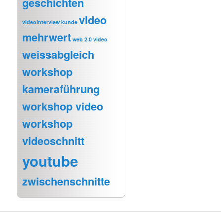
geschichten
video
videointerview kunde
mehrwert
web 2.0 video
weissabgleich
workshop
kameraführung
workshop video
workshop
videoschnitt
youtube
zwischenschnitte