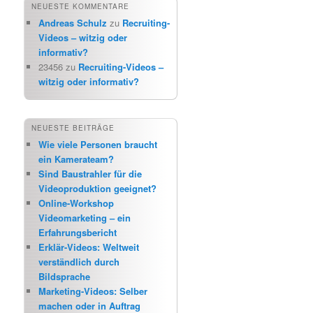
NEUESTE KOMMENTARE
Andreas Schulz
zu
Recruiting-
Videos – witzig oder
informativ?
23456
zu
Recruiting-Videos –
witzig oder informativ?
NEUESTE BEITRÄGE
Wie viele Personen braucht
ein Kamerateam?
Sind Baustrahler für die
Videoproduktion geeignet?
Online-Workshop
Videomarketing – ein
Erfahrungsbericht
Erklär-Videos: Weltweit
verständlich durch
Bildsprache
Marketing-Videos: Selber
machen oder in Auftrag