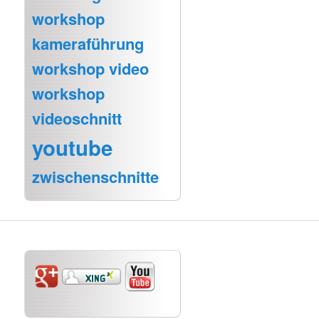
workshop
kameraführung
workshop video
workshop
videoschnitt
youtube
zwischenschnitte