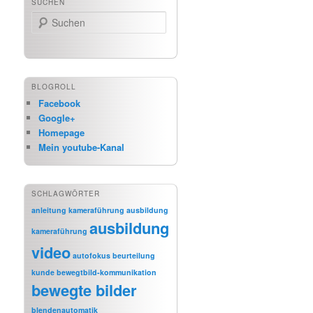
SUCHEN
Suchen
BLOGROLL
Facebook
Google+
Homepage
Mein youtube-Kanal
SCHLAGWÖRTER
anleitung kameraführung
ausbildung
ausbildung
kameraführung
video
autofokus
beurteilung
kunde
bewegtbild-kommunikation
bewegte bilder
blendenautomatik