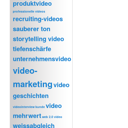
produktvideo
professionelle videos
recruiting-videos
sauberer ton
storytelling video
tiefenschärfe
unternehmensvideo
video-
marketing
video
geschichten
video
videointerview kunde
mehrwert
web 2.0 video
weissabgleich