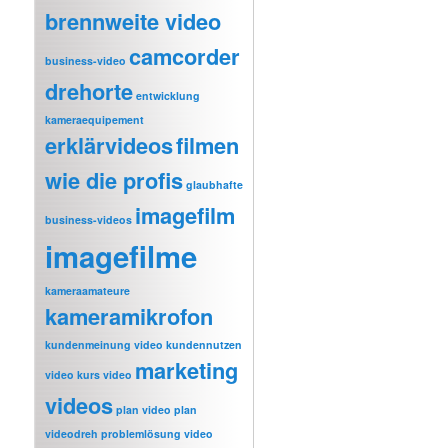
brennweite video
camcorder
business-video
drehorte
entwicklung
kameraequipement
erklärvideos
filmen
wie die profis
glaubhafte
imagefilm
business-videos
imagefilme
kameraamateure
kameramikrofon
kundenmeinung video
kundennutzen
marketing
video
kurs video
videos
plan video
plan
videodreh
problemlösung video