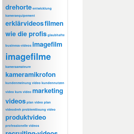
drehorte
entwicklung
kameraequipement
erklärvideos
filmen
wie die profis
glaubhafte
imagefilm
business-videos
imagefilme
kameraamateure
kameramikrofon
kundenmeinung video
kundennutzen
marketing
video
kurs video
videos
plan video
plan
videodreh
problemlösung video
produktvideo
professionelle videos
recruiting-videos