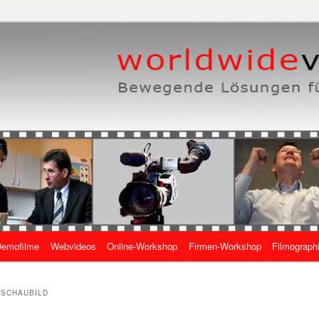
eben, wie es geht
 Online-Videos
emofilme
Webvideos
Online-Workshop
Firmen-Workshop
Filmograph
gen
SCHAUBILD