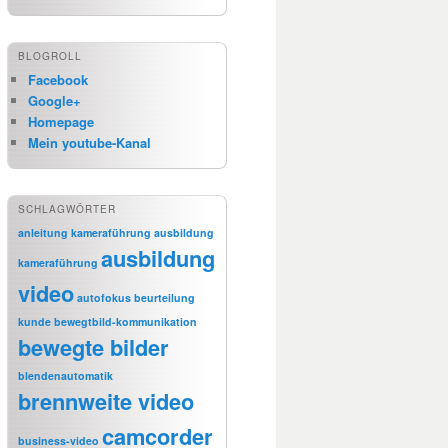
BLOGROLL
Facebook
Google+
Homepage
Mein youtube-Kanal
SCHLAGWÖRTER
anleitung kameraführung
ausbildung
ausbildung
kameraführung
video
autofokus
beurteilung
kunde
bewegtbild-kommunikation
bewegte bilder
blendenautomatik
brennweite video
camcorder
business-video