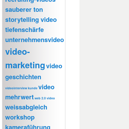
sauberer ton
storytelling video
tiefenschärfe
unternehmensvideo
video-
marketing
video
geschichten
video
videointerview kunde
mehrwert
web 2.0 video
weissabgleich
workshop
kameraführung