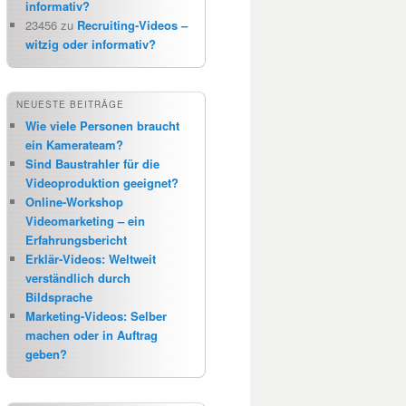
informativ?
23456
zu
Recruiting-Videos –
witzig oder informativ?
NEUESTE BEITRÄGE
Wie viele Personen braucht
ein Kamerateam?
Sind Baustrahler für die
Videoproduktion geeignet?
Online-Workshop
Videomarketing – ein
Erfahrungsbericht
Erklär-Videos: Weltweit
verständlich durch
Bildsprache
Marketing-Videos: Selber
machen oder in Auftrag
geben?