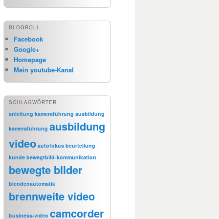
BLOGROLL
Facebook
Google+
Homepage
Mein youtube-Kanal
SCHLAGWÖRTER
anleitung kameraführung
ausbildung
ausbildung
kameraführung
video
autofokus
beurteilung
kunde
bewegtbild-kommunikation
bewegte bilder
blendenautomatik
brennweite video
camcorder
business-video