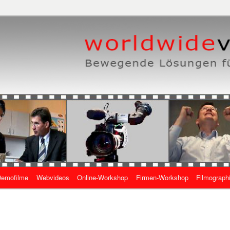
eben, wie es geht
 Online-Videos
emofilme
Webvideos
Online-Workshop
Firmen-Workshop
Filmograph
gen