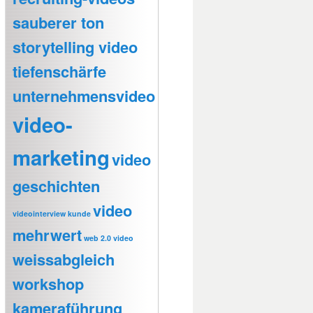
sauberer ton
storytelling video
tiefenschärfe
unternehmensvideo
video-
marketing
video
geschichten
video
videointerview kunde
mehrwert
web 2.0 video
weissabgleich
workshop
kameraführung