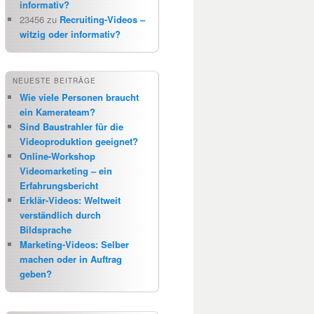
informativ?
23456
zu
Recruiting-Videos –
witzig oder informativ?
NEUESTE BEITRÄGE
Wie viele Personen braucht
ein Kamerateam?
Sind Baustrahler für die
Videoproduktion geeignet?
Online-Workshop
Videomarketing – ein
Erfahrungsbericht
Erklär-Videos: Weltweit
verständlich durch
Bildsprache
Marketing-Videos: Selber
machen oder in Auftrag
geben?