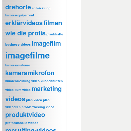
drehorte
entwicklung
kameraequipement
erklärvideos
filmen
wie die profis
glaubhafte
imagefilm
business-videos
imagefilme
kameraamateure
kameramikrofon
kundenmeinung video
kundennutzen
marketing
video
kurs video
videos
plan video
plan
videodreh
problemlösung video
produktvideo
professionelle videos
recruiting-videos