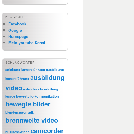
BLOGROLL
Facebook
Google+
Homepage
Mein youtube-Kanal
SCHLAGWÖRTER
anleitung kameraführung
ausbildung
ausbildung
kameraführung
video
autofokus
beurteilung
kunde
bewegtbild-kommunikation
bewegte bilder
blendenautomatik
brennweite video
camcorder
business-video