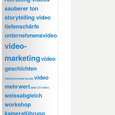
sauberer ton
storytelling video
tiefenschärfe
unternehmensvideo
video-
marketing
video
geschichten
video
videointerview kunde
mehrwert
web 2.0 video
weissabgleich
workshop
kameraführung