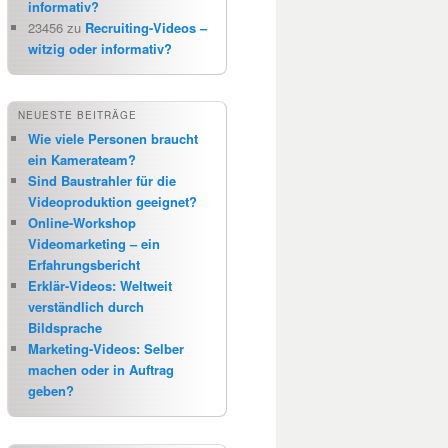
informativ?
23456
zu
Recruiting-Videos –
witzig oder informativ?
NEUESTE BEITRÄGE
Wie viele Personen braucht
ein Kamerateam?
Sind Baustrahler für die
Videoproduktion geeignet?
Online-Workshop
Videomarketing – ein
Erfahrungsbericht
Erklär-Videos: Weltweit
verständlich durch
Bildsprache
Marketing-Videos: Selber
machen oder in Auftrag
geben?