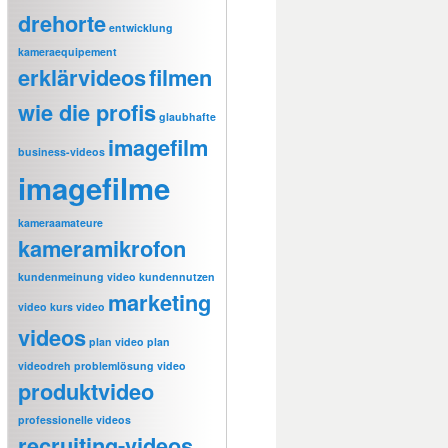
drehorte
entwicklung
kameraequipement
erklärvideos
filmen
wie die profis
glaubhafte
imagefilm
business-videos
imagefilme
kameraamateure
kameramikrofon
kundenmeinung video
kundennutzen
marketing
video
kurs video
videos
plan video
plan
videodreh
problemlösung video
produktvideo
professionelle videos
recruiting-videos