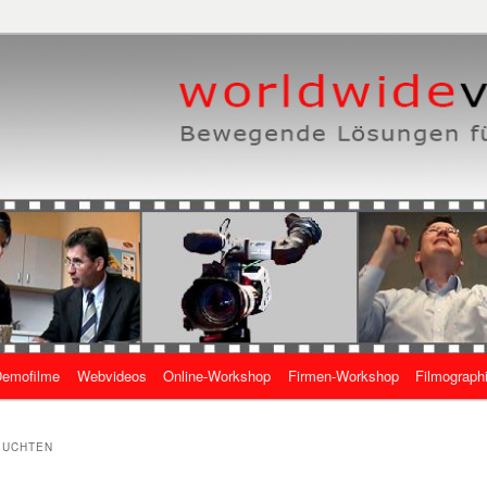
eben, wie es geht
 Online-Videos
emofilme
Webvideos
Online-Workshop
Firmen-Workshop
Filmograph
gen
EUCHTEN