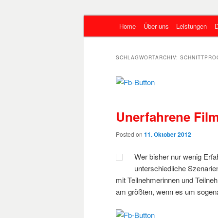
Hauptmenü
Gute Filme machen und weiterg
Home
Über uns
Leistungen
D
Zum primären Inhalt springen
Zum sekundären Inhalt sprin
Marketing mit
SCHLAGWORTARCHIV:
SCHNITTPR
Unerfahrene Film
Posted on
11. Oktober 2012
Wer bisher nur wenig Erfah
unterschiedliche Szenari
mit Teilnehmerinnen und Teilne
am größten, wenn es um sogena