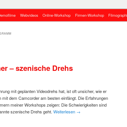
eben, wie es geht
emofilme
Webvideos
Online-Workshop
Firmen-Workshop
Filmograph
gen
 Online-Videos
OGRAMM
er – szenische Drehs
rung mit geplanten Videodrehs hat, ist oft unsicher, wie er
en mit dem Camcorder am besten einfängt. Die Erfahrungen
hmern meiner Workshops zeigen: Die Schwierigkeiten sind
nnte szenische Drehs geht.
Weiterlesen
→