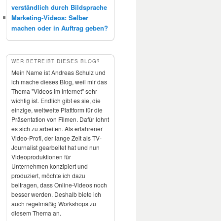
verständlich durch Bildsprache
Marketing-Videos: Selber
machen oder in Auftrag geben?
WER BETREIBT DIESES BLOG?
Mein Name ist Andreas Schulz und
ich mache dieses Blog, weil mir das
Thema "Videos im Internet" sehr
wichtig ist. Endlich gibt es sie, die
einzige, weltweite Plattform für die
Präsentation von Filmen. Dafür lohnt
es sich zu arbeiten. Als erfahrener
Video-Profi, der lange Zeit als TV-
Journalist gearbeitet hat und nun
Videoproduktionen für
Unternehmen konzipiert und
produziert, möchte ich dazu
beitragen, dass Online-Videos noch
besser werden. Deshalb biete ich
auch regelmäßig Workshops zu
diesem Thema an.