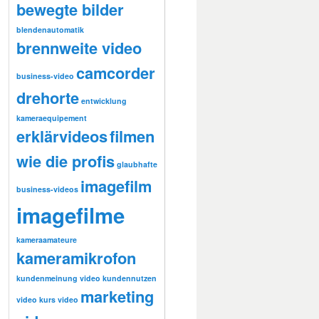
bewegte bilder
blendenautomatik
brennweite video
camcorder
business-video
drehorte
entwicklung
kameraequipement
erklärvideos
filmen
wie die profis
glaubhafte
imagefilm
business-videos
imagefilme
kameraamateure
kameramikrofon
kundenmeinung video
kundennutzen
marketing
video
kurs video