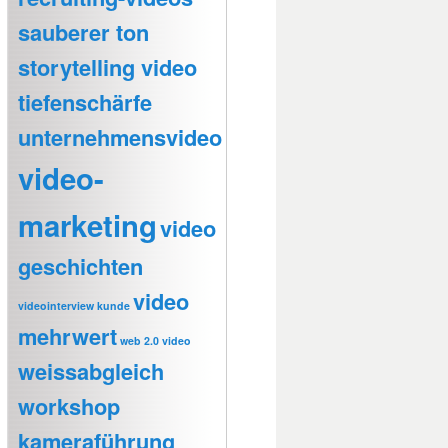
sauberer ton
storytelling video
tiefenschärfe
unternehmensvideo
video-
marketing
video
geschichten
video
videointerview kunde
mehrwert
web 2.0 video
weissabgleich
workshop
kameraführung