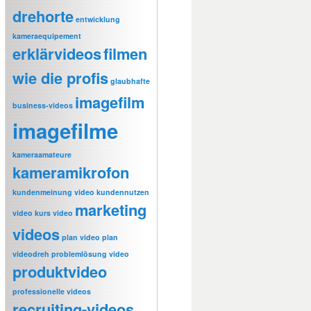
drehorte
entwicklung
kameraequipement
erklärvideos
filmen
wie die profis
glaubhafte
imagefilm
business-videos
imagefilme
kameraamateure
kameramikrofon
kundenmeinung video
kundennutzen
marketing
video
kurs video
videos
plan video
plan
videodreh
problemlösung video
produktvideo
professionelle videos
recruiting-videos