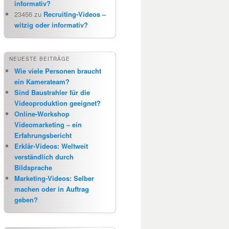
informativ?
23456
zu
Recruiting-Videos –
witzig oder informativ?
NEUESTE BEITRÄGE
Wie viele Personen braucht
ein Kamerateam?
Sind Baustrahler für die
Videoproduktion geeignet?
Online-Workshop
Videomarketing – ein
Erfahrungsbericht
Erklär-Videos: Weltweit
verständlich durch
Bildsprache
Marketing-Videos: Selber
machen oder in Auftrag
geben?