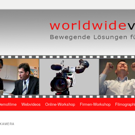
eben, wie es geht
 Online-Videos
emofilme
Webvideos
Online-Workshop
Firmen-Workshop
Filmograph
gen
 KAMERA