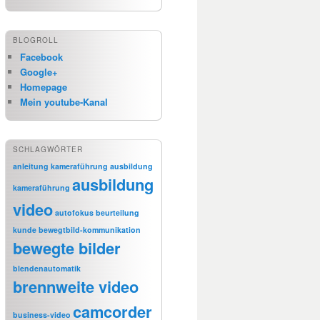
BLOGROLL
Facebook
Google+
Homepage
Mein youtube-Kanal
SCHLAGWÖRTER
anleitung kameraführung
ausbildung
ausbildung
kameraführung
video
autofokus
beurteilung
kunde
bewegtbild-kommunikation
bewegte bilder
blendenautomatik
brennweite video
camcorder
business-video