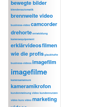
bewegte bilder
blendenautomatik
brennweite video
camcorder
business-video
drehorte
entwicklung
kameraequipement
erklärvideos
filmen
wie die profis
glaubhafte
imagefilm
business-videos
imagefilme
kameraamateure
kameramikrofon
kundenmeinung video
kundennutzen
marketing
video
kurs video