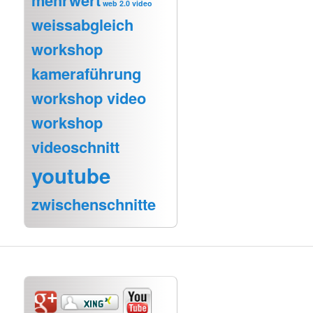
mehrwert
web 2.0 video
weissabgleich
workshop
kameraführung
workshop video
workshop
videoschnitt
youtube
zwischenschnitte