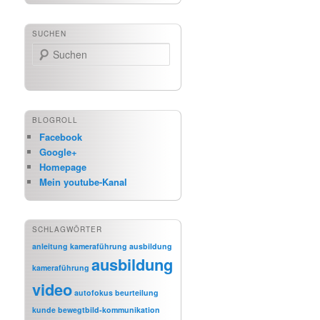
SUCHEN
Suchen
BLOGROLL
Facebook
Google+
Homepage
Mein youtube-Kanal
SCHLAGWÖRTER
anleitung kameraführung
ausbildung
ausbildung
kameraführung
video
autofokus
beurteilung
kunde
bewegtbild-kommunikation