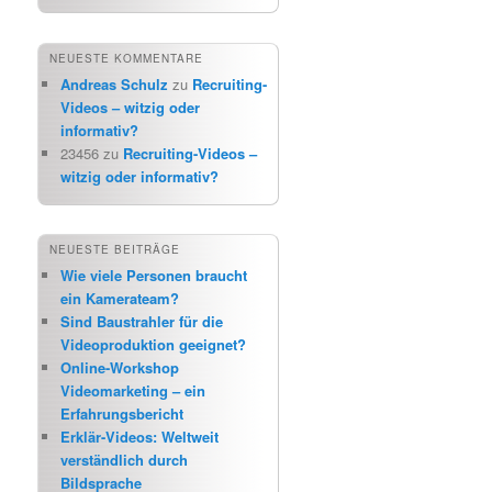
NEUESTE KOMMENTARE
Andreas Schulz
zu
Recruiting-
Videos – witzig oder
informativ?
23456
zu
Recruiting-Videos –
witzig oder informativ?
NEUESTE BEITRÄGE
Wie viele Personen braucht
ein Kamerateam?
Sind Baustrahler für die
Videoproduktion geeignet?
Online-Workshop
Videomarketing – ein
Erfahrungsbericht
Erklär-Videos: Weltweit
verständlich durch
Bildsprache